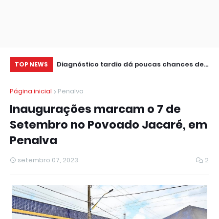
ental são
Diagnóstico tardio dá poucas chances de
Am
TOP NEWS
U
cura para o câncer de pulmão
ca
Página inicial
Penalva
Inaugurações marcam o 7 de
Setembro no Povoado Jacaré, em
Penalva
setembro 07, 2023
2