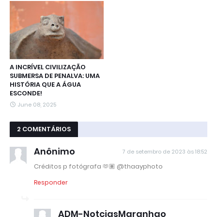
A INCRÍVEL CIVILIZAÇÃO
SUBMERSA DE PENALVA: UMA
HISTÓRIA QUE A ÁGUA
ESCONDE!
June 08, 2025
2 COMENTÁRIOS
Anônimo
7 de setembro de 2023 às 18:52
Créditos p fotógrafa 🫶🏽 @thaayphoto
Responder
ADM-NotciasMaranhao