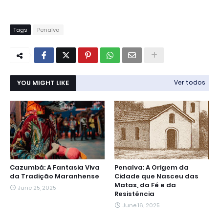
Tags
Penalva
YOU MIGHT LIKE
Ver todos
Cazumbá: A Fantasia Viva
Penalva: A Origem da
da Tradição Maranhense
Cidade que Nasceu das
Matas, da Fé e da
June 25, 2025
Resistência
June 16, 2025