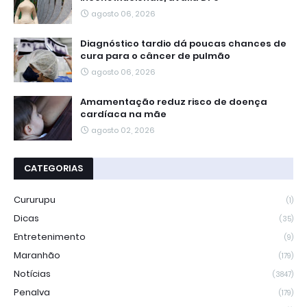
agosto 06, 2026
Diagnóstico tardio dá poucas chances de
cura para o câncer de pulmão
agosto 06, 2026
Amamentação reduz risco de doença
cardíaca na mãe
agosto 02, 2026
CATEGORIAS
Cururupu
(1)
Dicas
(35)
Entretenimento
(9)
Maranhão
(179)
Notícias
(3847)
Penalva
(179)