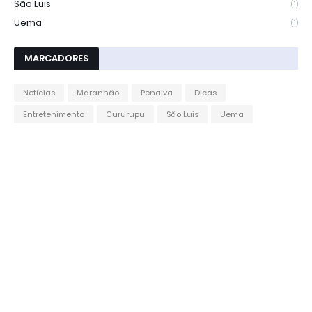
São Luis
(1)
Uema
(1)
MARCADORES
Notícias
Maranhão
Penalva
Dicas
Entretenimento
Cururupu
São Luis
Uema