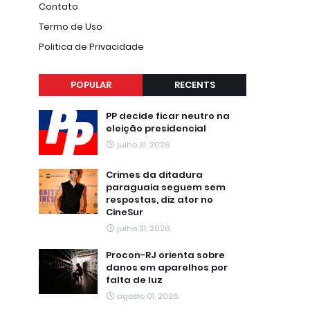
Contato
Termo de Uso
Politica de Privacidade
POPULAR
RECENTS
PP decide ficar neutro na
eleição presidencial
julho 31, 2026
Crimes da ditadura
paraguaia seguem sem
respostas, diz ator no
CineSur
julho 31, 2026
Procon-RJ orienta sobre
danos em aparelhos por
falta de luz
agosto 01, 2026