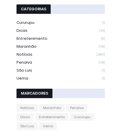
CATEGORIAS
Cururupu
(1)
Dicas
(35)
Entretenimento
(9)
Maranhão
(179)
Notícias
(3847)
Penalva
(179)
São Luis
(1)
Uema
(1)
MARCADORES
Notícias
Maranhão
Penalva
Dicas
Entretenimento
Cururupu
São Luis
Uema