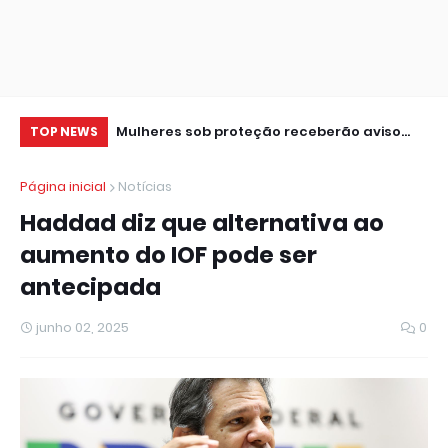
e para R$ 55,3
Mulheres sob proteção receberão aviso
Pr
TOP NEWS
quando agressor se aproximar
ap
Página inicial
Notícias
Haddad diz que alternativa ao
aumento do IOF pode ser
antecipada
junho 02, 2025
0