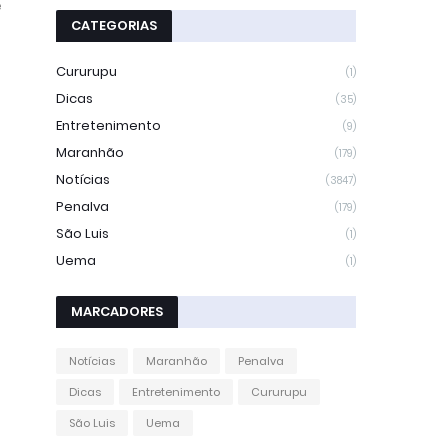
e
CATEGORIAS
Cururupu
(1)
Dicas
(35)
Entretenimento
(9)
Maranhão
(179)
Notícias
(3847)
Penalva
(179)
São Luis
(1)
Uema
(1)
MARCADORES
Notícias
Maranhão
Penalva
Dicas
Entretenimento
Cururupu
São Luis
Uema