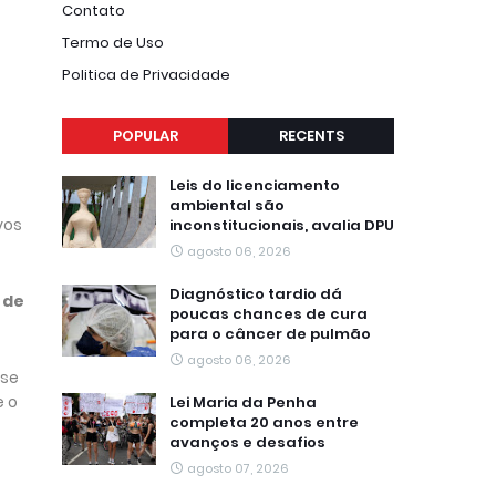
Contato
Termo de Uso
Politica de Privacidade
POPULAR
RECENTS
Leis do licenciamento
ambiental são
vos
inconstitucionais, avalia DPU
agosto 06, 2026
Diagnóstico tardio dá
 de
poucas chances de cura
para o câncer de pulmão
agosto 06, 2026
 se
e o
Lei Maria da Penha
completa 20 anos entre
avanços e desafios
agosto 07, 2026