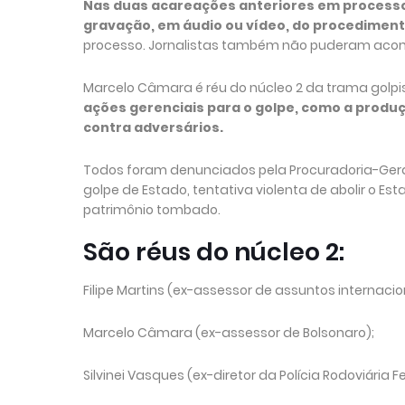
Nas duas acareações anteriores em processos
gravação, em áudio ou vídeo, do procediment
processo. Jornalistas também não puderam acom
Marcelo Câmara é réu do núcleo 2 da trama golpi
ações gerenciais para o golpe, como a produ
contra adversários.
Todos foram denunciados pela Procuradoria-Geral
golpe de Estado, tentativa violenta de abolir o Es
patrimônio tombado.
São réus do núcleo 2:
Filipe Martins (ex-assessor de assuntos internacion
Marcelo Câmara (ex-assessor de Bolsonaro);
Silvinei Vasques (ex-diretor da Polícia Rodoviária F