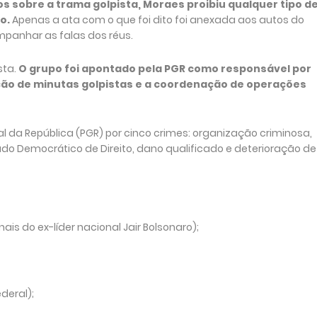
 sobre a trama golpista, Moraes proibiu qualquer tipo d
o.
Apenas a ata com o que foi dito foi anexada aos autos do
panhar as falas dos réus.
sta.
O grupo foi apontado pela PGR como responsável por
ção de minutas golpistas e a coordenação de operações
 da República (PGR) por cinco crimes: organização criminosa,
tado Democrático de Direito, dano qualificado e deterioração de
ais do ex-líder nacional Jair Bolsonaro);
ederal);