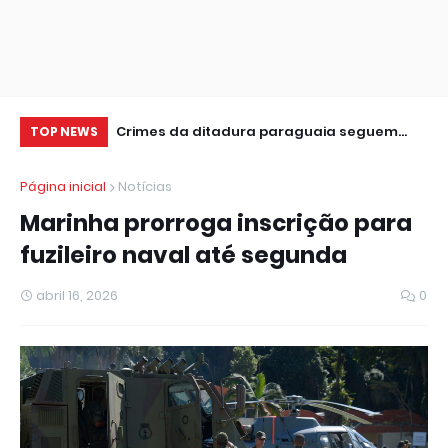
leição
Crimes da ditadura paraguaia seguem
Pr
TOP NEWS
sem respostas, diz ator no CineSur
ap
Página inicial
Notícias
Marinha prorroga inscrição para
fuzileiro naval até segunda
abril 16, 2026
0