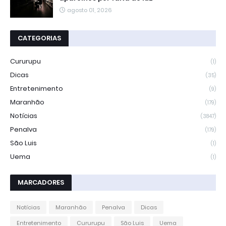
agosto 01, 2026
CATEGORIAS
Cururupu
(1)
Dicas
(35)
Entretenimento
(9)
Maranhão
(179)
Notícias
(3847)
Penalva
(179)
São Luis
(1)
Uema
(1)
MARCADORES
Notícias
Maranhão
Penalva
Dicas
Entretenimento
Cururupu
São Luis
Uema