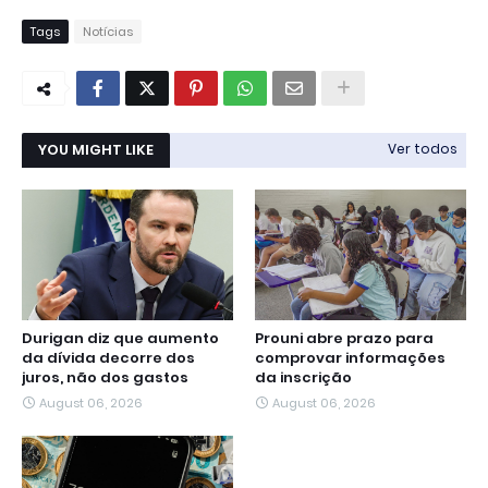
Tags
Notícias
YOU MIGHT LIKE
Ver todos
Durigan diz que aumento
Prouni abre prazo para
da dívida decorre dos
comprovar informações
juros, não dos gastos
da inscrição
August 06, 2026
August 06, 2026