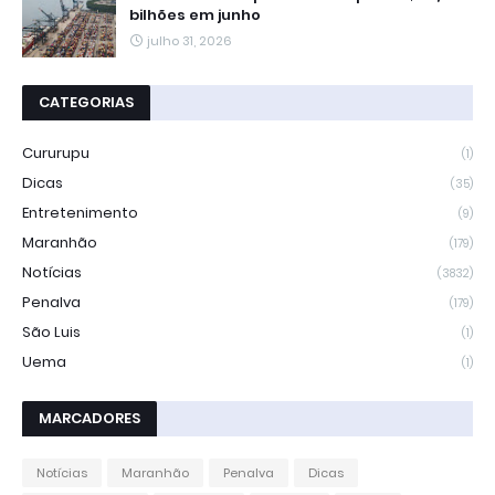
bilhões em junho
julho 31, 2026
CATEGORIAS
Cururupu
(1)
Dicas
(35)
Entretenimento
(9)
Maranhão
(179)
Notícias
(3832)
Penalva
(179)
São Luis
(1)
Uema
(1)
MARCADORES
Notícias
Maranhão
Penalva
Dicas