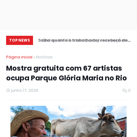
Saiba quanto o trabalhador receberá de
Crimes da ditadura paraguaia seguem
Dé
TOP NEWS
lucro do FGTS
sem respostas, diz ator no CineSur
bi
Página inicial
Notícias
Mostra gratuita com 67 artistas
ocupa Parque Glória Maria no Rio
junho 17, 2026
0