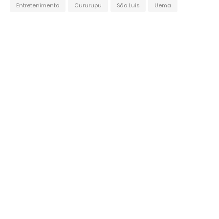
Entretenimento
Cururupu
São Luis
Uema