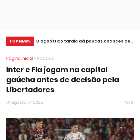
ental são
Diagnóstico tardio dá poucas chances de
CN
TOP NEWS
U
cura para o câncer de pulmão
pa
Página inicial
Notícias
Inter e Fla jogam na capital
gaúcha antes de decisão pela
Libertadores
agosto 17, 2025
0