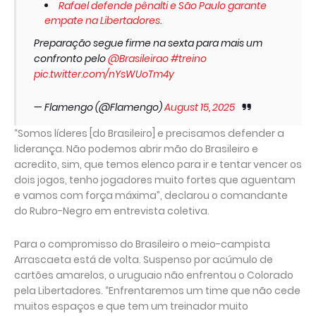
Rafael defende pênalti e São Paulo garante
empate na Libertadores.
Preparação segue firme na sexta para mais um
confronto pelo
@Brasileirao
#treino
pic.twitter.com/nYsWUoTm4y
— Flamengo (@Flamengo)
August 15, 2025
“Somos líderes [do Brasileiro] e precisamos defender a
liderança. Não podemos abrir mão do Brasileiro e
acredito, sim, que temos elenco para ir e tentar vencer os
dois jogos, tenho jogadores muito fortes que aguentam
e vamos com força máxima”, declarou o comandante
do Rubro-Negro em entrevista coletiva.
Para o compromisso do Brasileiro o meio-campista
Arrascaeta está de volta. Suspenso por acúmulo de
cartões amarelos, o uruguaio não enfrentou o Colorado
pela Libertadores. “Enfrentaremos um time que não cede
muitos espaços e que tem um treinador muito