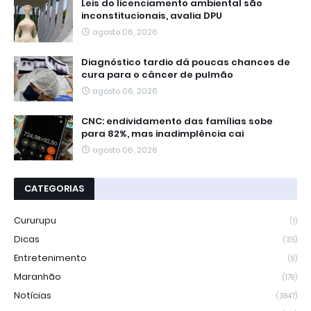
Leis do licenciamento ambiental são
inconstitucionais, avalia DPU
agosto 06, 2026
Diagnóstico tardio dá poucas chances de
cura para o câncer de pulmão
agosto 06, 2026
CNC: endividamento das famílias sobe
para 82%, mas inadimplência cai
agosto 06, 2026
CATEGORIAS
Cururupu
(1)
Dicas
(35)
Entretenimento
(9)
Maranhão
(179)
Notícias
(3847)