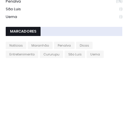
Penalva
(179)
São Luis
(1)
Uema
(1)
MARCADORES
Notícias
Maranhão
Penalva
Dicas
Entretenimento
Cururupu
São Luis
Uema