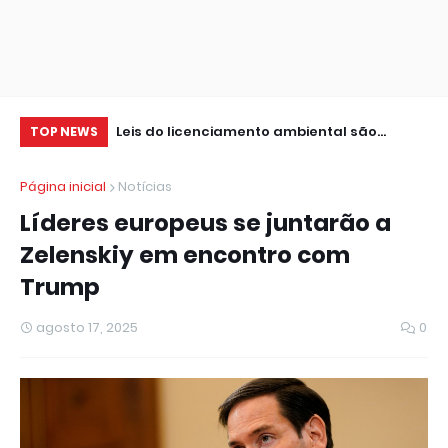
am R$ 62,5
Leis do licenciamento ambiental são
Di
TOP NEWS
inconstitucionais, avalia DPU
cu
Página inicial
Notícias
Líderes europeus se juntarão a
Zelenskiy em encontro com
Trump
agosto 17, 2025
0