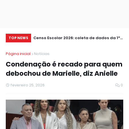
anos em
Censo Escolar 2026: coleta de dados da 1ª
Am
TOP NEWS
etapa termina nesta sexta
ca
Página inicial
Notícias
Condenação é recado para quem
debochou de Marielle, diz Anielle
fevereiro 25, 2026
0