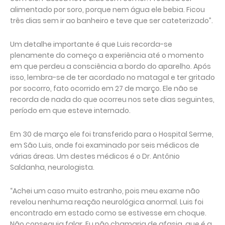
alimentado por soro, porque nem água ele bebia. Ficou
três dias sem ir ao banheiro e teve que ser cateterizado”.
Um detalhe importante é que Luis recorda-se
plenamente do começo a experiência até o momento
em que perdeu a consciência a bordo do aparelho. Após
isso, lembra-se de ter acordado no matagal e ter gritado
por socorro, fato ocorrido em 27 de março. Ele não se
recorda de nada do que ocorreu nos sete dias seguintes,
período em que esteve internado.
Em 30 de março ele foi transferido para o Hospital Serme,
em São Luis, onde foi examinado por seis médicos de
várias áreas. Um destes médicos é o Dr. Antônio
Saldanha, neurologista.
“Achei um caso muito estranho, pois meu exame não
revelou nenhuma reação neurológica anormal. Luis foi
encontrado em estado como se estivesse em choque.
Não conseguia falar. Eu não chamaria de afasia, que é a