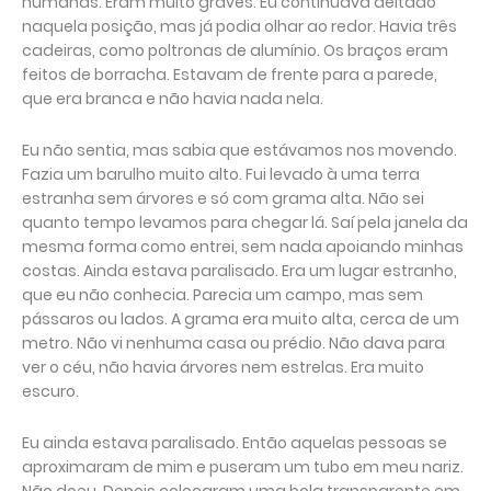
humanas. Eram muito graves. Eu continuava deitado
naquela posição, mas já podia olhar ao redor. Havia três
cadeiras, como poltronas de alumínio. Os braços eram
feitos de borracha. Estavam de frente para a parede,
que era branca e não havia nada nela.
Eu não sentia, mas sabia que estávamos nos movendo.
Fazia um barulho muito alto. Fui levado à uma terra
estranha sem árvores e só com grama alta. Não sei
quanto tempo levamos para chegar lá. Saí pela janela da
mesma forma como entrei, sem nada apoiando minhas
costas. Ainda estava paralisado. Era um lugar estranho,
que eu não conhecia. Parecia um campo, mas sem
pássaros ou lados. A grama era muito alta, cerca de um
metro. Não vi nenhuma casa ou prédio. Não dava para
ver o céu, não havia árvores nem estrelas. Era muito
escuro.
Eu ainda estava paralisado. Então aquelas pessoas se
aproximaram de mim e puseram um tubo em meu nariz.
Não doeu. Depois colocaram uma bola transparente em