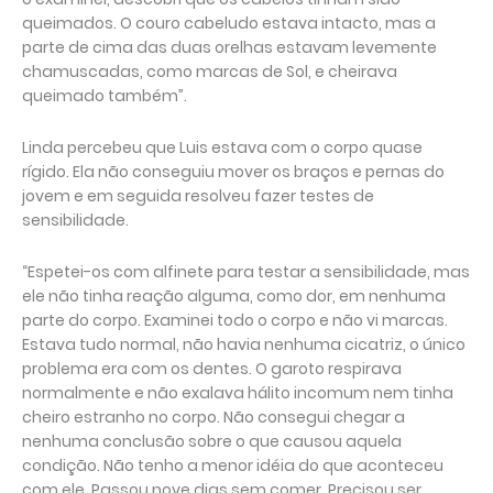
queimados. O couro cabeludo estava intacto, mas a
parte de cima das duas orelhas estavam levemente
chamuscadas, como marcas de Sol, e cheirava
queimado também”.
Linda percebeu que Luis estava com o corpo quase
rígido. Ela não conseguiu mover os braços e pernas do
jovem e em seguida resolveu fazer testes de
sensibilidade.
“Espetei-os com alfinete para testar a sensibilidade, mas
ele não tinha reação alguma, como dor, em nenhuma
parte do corpo. Examinei todo o corpo e não vi marcas.
Estava tudo normal, não havia nenhuma cicatriz, o único
problema era com os dentes. O garoto respirava
normalmente e não exalava hálito incomum nem tinha
cheiro estranho no corpo. Não consegui chegar a
nenhuma conclusão sobre o que causou aquela
condição. Não tenho a menor idéia do que aconteceu
com ele. Passou nove dias sem comer. Precisou ser