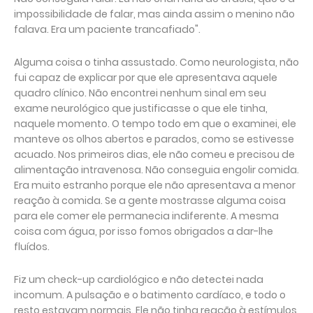
impossibilidade de falar, mas ainda assim o menino não
falava. Era um paciente trancafiado".
Alguma coisa o tinha assustado. Como neurologista, não
fui capaz de explicar por que ele apresentava aquele
quadro clínico. Não encontrei nenhum sinal em seu
exame neurológico que justificasse o que ele tinha,
naquele momento. O tempo todo em que o examinei, ele
manteve os olhos abertos e parados, como se estivesse
acuado. Nos primeiros dias, ele não comeu e precisou de
alimentação intravenosa. Não conseguia engolir comida.
Era muito estranho porque ele não apresentava a menor
reação à comida. Se a gente mostrasse alguma coisa
para ele comer ele permanecia indiferente. A mesma
coisa com água, por isso fomos obrigados a dar-lhe
fluídos.
Fiz um check-up cardiológico e não detectei nada
incomum. A pulsação e o batimento cardíaco, e todo o
resto estavam normais. Ele não tinha reação à estímulos