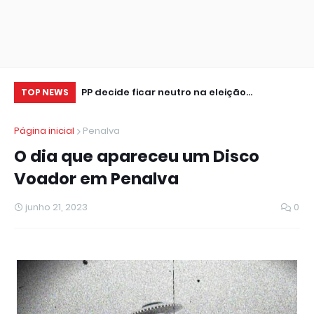
 jogo Unimed
PP decide ficar neutro na eleição
Dé
TOP NEWS
uete
presidencial
bi
Página inicial
Penalva
O dia que apareceu um Disco
Voador em Penalva
junho 21, 2023
0