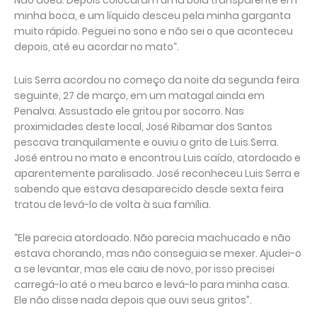
minha boca, e um líquido desceu pela minha garganta
muito rápido. Peguei no sono e não sei o que aconteceu
depois, até eu acordar no mato“.
Luis Serra acordou no começo da noite da segunda feira
seguinte, 27 de março, em um matagal ainda em
Penalva. Assustado ele gritou por socorro. Nas
proximidades deste local, José Ribamar dos Santos
pescava tranquilamente e ouviu o grito de Luis Serra.
José entrou no mato e encontrou Luis caído, atordoado e
aparentemente paralisado. José reconheceu Luis Serra e
sabendo que estava desaparecido desde sexta feira
tratou de levá-lo de volta à sua família.
“Ele parecia atordoado. Não parecia machucado e não
estava chorando, mas não conseguia se mexer. Ajudei-o
a se levantar, mas ele caiu de novo, por isso precisei
carregá-lo até o meu barco e levá-lo para minha casa.
Ele não disse nada depois que ouvi seus gritos”.