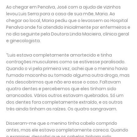
Ao chegar em Penalva, José com a ajuda de vizinhos
levou Luis Serra para a casa de sua mãe, Maria. Ao
chegar ao local, Maria pediu que o levassem ao Hospital
Penalva onde foi atendido inicialmente por enfermeiros e
no dia seguinte pela Doutora Linda Macieira, clinica geral
e ginecologista.
“Luis estava completamente amortecido e tinha
contrações musculares como se estivesse paralisado.
Quando o vi pela primeira vez, achei que o menino havia
fumado maconha ou tomado alguma outra droga, mas
nós descobrimos que não era esse o caso. Faltavam
quatro dentes e percebemos que eles tinham sido
arrancados. Vários outros estavam quebrados. Só um
dos dentes fora completamente extraído, e os outros
três ainda tinham as raízes. Os quatro sangravam.
Disseram-me que o menino tinha cabelo comprido
antes, mas ele estava completamente careca. Quando
o examinei, descobri que os cabelos tinham sido