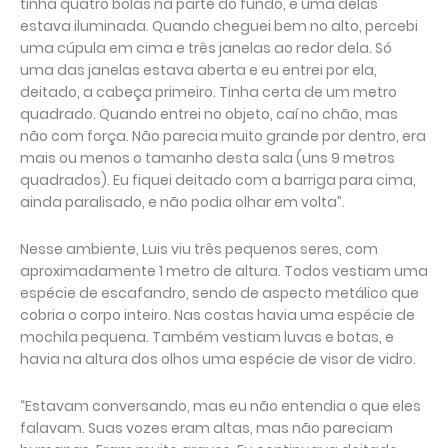
tinha quatro bolas na parte do fundo, e uma delas
estava iluminada. Quando cheguei bem no alto, percebi
uma cúpula em cima e três janelas ao redor dela. Só
uma das janelas estava aberta e eu entrei por ela,
deitado, a cabeça primeiro. Tinha certa de um metro
quadrado. Quando entrei no objeto, caí no chão, mas
não com força. Não parecia muito grande por dentro, era
mais ou menos o tamanho desta sala (uns 9 metros
quadrados). Eu fiquei deitado com a barriga para cima,
ainda paralisado, e não podia olhar em volta”.
Nesse ambiente, Luis viu três pequenos seres, com
aproximadamente 1 metro de altura. Todos vestiam uma
espécie de escafandro, sendo de aspecto metálico que
cobria o corpo inteiro. Nas costas havia uma espécie de
mochila pequena. Também vestiam luvas e botas, e
havia na altura dos olhos uma espécie de visor de vidro.
“Estavam conversando, mas eu não entendia o que eles
falavam. Suas vozes eram altas, mas não pareciam