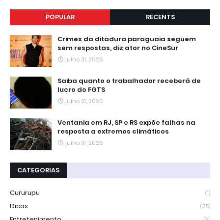
POPULAR
RECENTS
Crimes da ditadura paraguaia seguem
sem respostas, diz ator no CineSur
julho 31, 2026
Saiba quanto o trabalhador receberá de
lucro do FGTS
julho 31, 2026
Ventania em RJ, SP e RS expõe falhas na
resposta a extremos climáticos
julho 31, 2026
CATEGORIAS
Cururupu
(1)
Dicas
(35)
Entretenimento
(9)