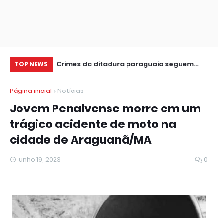
leição
Crimes da ditadura paraguaia seguem
Ve
TOP NEWS
sem respostas, diz ator no CineSur
re
Página inicial
Notícias
Jovem Penalvense morre em um
trágico acidente de moto na
cidade de Araguanã/MA
junho 19, 2023
0