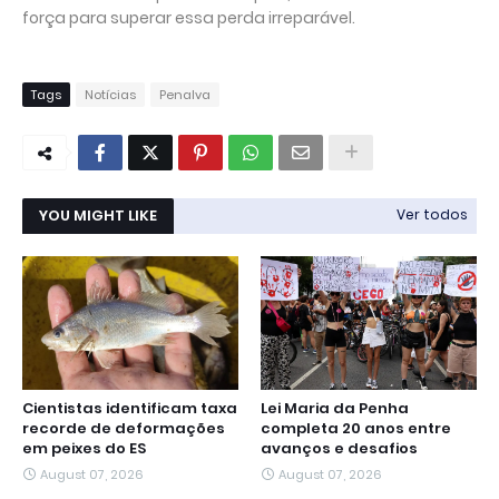
força para superar essa perda irreparável.
Tags
Notícias
Penalva
YOU MIGHT LIKE
Ver todos
Cientistas identificam taxa
Lei Maria da Penha
recorde de deformações
completa 20 anos entre
em peixes do ES
avanços e desafios
August 07, 2026
August 07, 2026