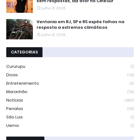
sem respostas, diz ator no CineSur
julho 31, 2026
Ventania em RJ, SP e RS expõe falhas na
resposta a extremos climáticos
julho 31, 2026
CATEGORIAS
Cururupu
(1)
Dicas
(35)
Entretenimento
(9)
Maranhão
(179)
Notícias
(3847)
Penalva
(179)
São Luis
(1)
Uema
(1)