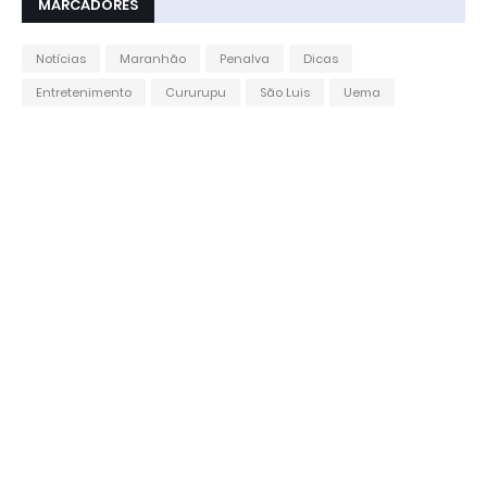
MARCADORES
Notícias
Maranhão
Penalva
Dicas
Entretenimento
Cururupu
São Luis
Uema