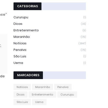
CATEGORIAS
nco"
Cururupu
(1)
Dicas
(35)
Entretenimento
(9)
Maranhão
(179)
Notícias
(3847)
,
Penalva
(179)
São Luis
(1)
Uema
(1)
MARCADORES
ade
Notícias
Maranhão
Penalva
Dicas
Entretenimento
Cururupu
São Luis
Uema