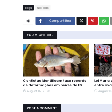
Tags
Notícias
Compartilhar
YOU MIGHT LIKE
Cientistas identificam taxa recorde
Lei Maria
de deformações em peixes do ES
entre ava
August 07, 2026
August 0
POST A COMMENT