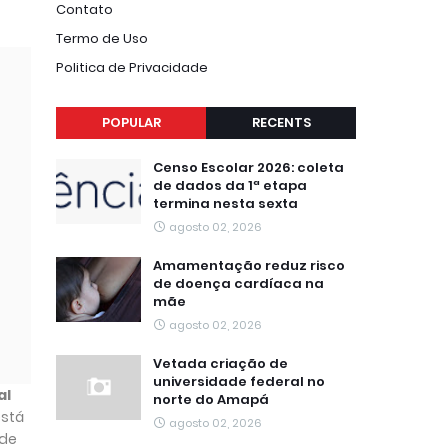
Contato
Termo de Uso
Politica de Privacidade
POPULAR
RECENTS
Censo Escolar 2026: coleta
de dados da 1ª etapa
termina nesta sexta
agosto 02, 2026
Amamentação reduz risco
de doença cardíaca na
mãe
agosto 02, 2026
Vetada criação de
universidade federal no
al
norte do Amapá
está
agosto 02, 2026
 de