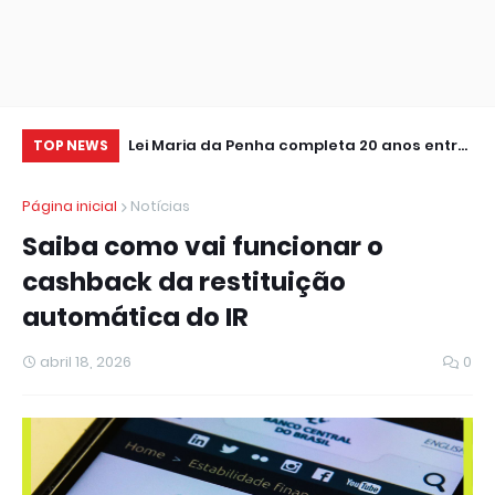
 dinamismo
Lei Maria da Penha completa 20 anos entre
So
TOP NEWS
rasil
avanços e desafios
vi
Página inicial
Notícias
Saiba como vai funcionar o
cashback da restituição
automática do IR
abril 18, 2026
0