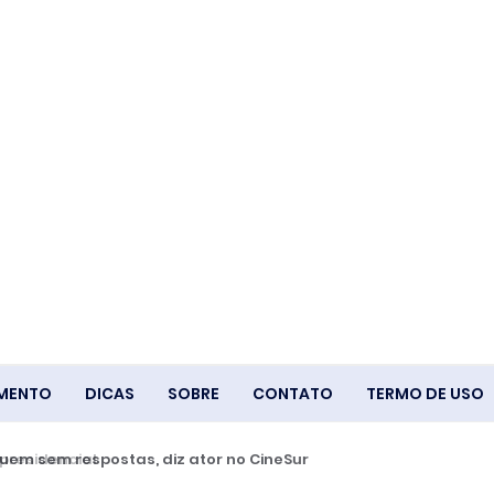
IMENTO
DICAS
SOBRE
CONTATO
TERMO DE USO
m sem respostas, diz ator no CineSur