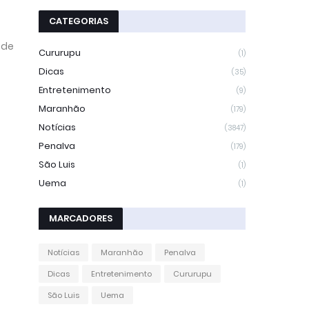
CATEGORIAS
 de
Cururupu
(1)
Dicas
(35)
Entretenimento
(9)
Maranhão
(179)
Notícias
(3847)
Penalva
(179)
São Luis
(1)
Uema
(1)
MARCADORES
Notícias
Maranhão
Penalva
Dicas
Entretenimento
Cururupu
São Luis
Uema