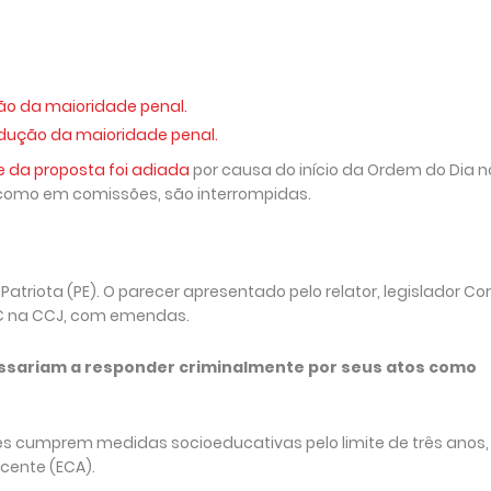
ão da maioridade penal.
edução da maioridade penal.
e da proposta foi adiada
por causa do início da Ordem do Dia n
 como em comissões, são interrompidas.
atriota (PE). O parecer apresentado pelo relator, legislador Co
PEC na CCJ, com emendas.
assariam a responder criminalmente por seus atos como
s cumprem medidas socioeducativas pelo limite de três anos,
cente (ECA).