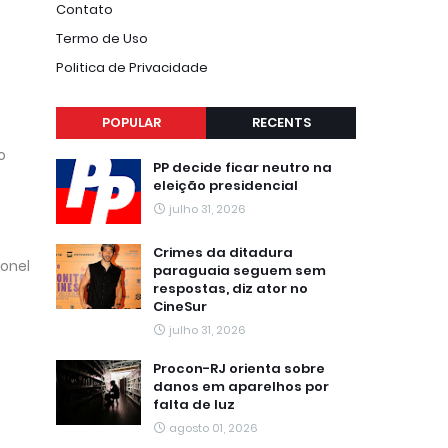
Contato
Termo de Uso
Politica de Privacidade
POPULAR
RECENTS
o
PP decide ficar neutro na
eleição presidencial
julho 31, 2026
Crimes da ditadura
ronel
paraguaia seguem sem
respostas, diz ator no
CineSur
julho 31, 2026
Procon-RJ orienta sobre
danos em aparelhos por
falta de luz
agosto 01, 2026