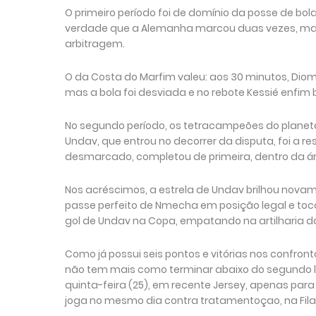
O primeiro período foi de domínio da posse de bol
verdade que a Alemanha marcou duas vezes, mas
arbitragem.
O da Costa do Marfim valeu: aos 30 minutos, Diom
mas a bola foi desviada e no rebote Kessié enfim
No segundo período, os tetracampeões do planet
Undav, que entrou no decorrer da disputa, foi a r
desmarcado, completou de primeira, dentro da á
Nos acréscimos, a estrela de Undav brilhou novam
passe perfeito de Nmecha em posição legal e toco
gol de Undav na Copa, empatando na artilharia 
Como já possui seis pontos e vitórias nos confro
não tem mais como terminar abaixo do segundo lug
quinta-feira (25), em recente Jersey, apenas para
joga no mesmo dia contra tratamentoçao, na Fila