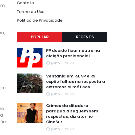
Contato
bem
Termo de Uso
Politica de Privacidade
ou,
POPULAR
RECENTS
PP decide ficar neutro na
eleição presidencial
julho 31, 2026
Ventania em RJ, SP e RS
expõe falhas na resposta a
extremos climáticos
iro
julho 31, 2026
Crimes da ditadura
ha
paraguaia seguem sem
na
respostas, diz ator no
rfim
CineSur
julho 31, 2026