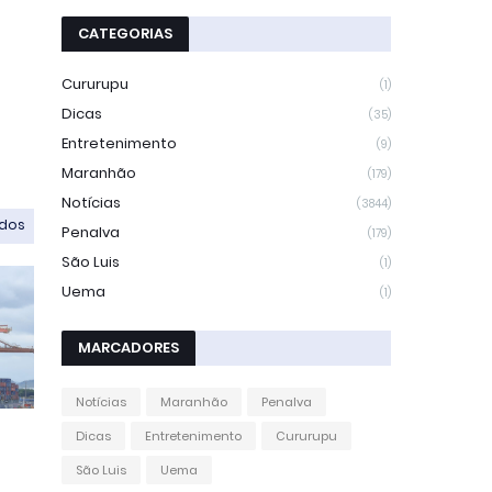
CATEGORIAS
Cururupu
(1)
Dicas
(35)
Entretenimento
(9)
Maranhão
(179)
Notícias
(3844)
odos
Penalva
(179)
São Luis
(1)
Uema
(1)
MARCADORES
Notícias
Maranhão
Penalva
Dicas
Entretenimento
Cururupu
São Luis
Uema