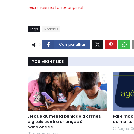
Leia mais na fonte original
Tags
Notícias
Compartilhar
YOU MIGHT LIKE
Lei que aumenta punição a crimes
Pai e mad
digitais contra crianças é
de morte 
sancionada
August 0
August 06, 2026