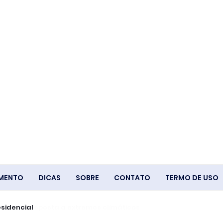
IMENTO
DICAS
SOBRE
CONTATO
TERMO DE USO
s na resposta a extremos climáticos
o presidencial