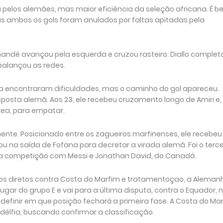
a pelos alemães, mas maior eficiência da seleção africana. É 
 ambos os gols foram anulados por faltas apitadas pela
andé avançou pela esquerda e cruzou rasteiro. Diallo complet
 balançou as redes.
a encontraram dificuldades, mas o caminho do gol apareceu.
esposta alemã. Aos 23, ele recebeu cruzamento longo de Amiri e,
rea, para empatar.
ente. Posicionado entre os zagueiros marfinenses, ele recebeu
u na saída de Fofana para decretar a virada alemã. Foi o terce
da competição com Messi e Jonathan David, do Canadá.
ntos diretos contra Costa do Marfim e tratamentoçao, a Aleman
ar do grupo E e vai para a última disputa, contra o Equador, 
 definir em que posição fechará a primeira fase. A Costa do Ma
délfia, buscando confirmar a classificação.