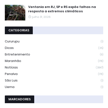
Ventania em RJ, SP e RS expõe falhas na
resposta a extremos climáticos
julho 31, 2026
CATEGORIAS
Cururupu
(1)
Dicas
(35)
Entretenimento
(9)
Maranhão
(179)
Notícias
(3847)
Penalva
(179)
São Luis
(1)
Uema
(1)
MARCADORES