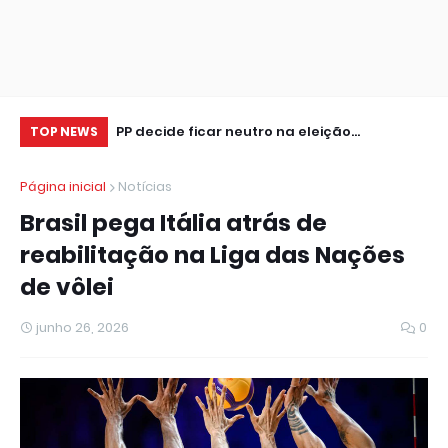
tor de seguros,
PP decide ficar neutro na eleição
Cr
TOP NEWS
presidencial
se
Página inicial
Notícias
Brasil pega Itália atrás de
reabilitação na Liga das Nações
de vôlei
junho 26, 2026
0