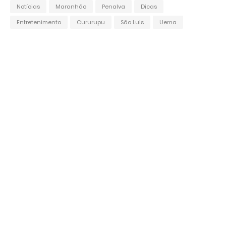
Notícias
Maranhão
Penalva
Dicas
Entretenimento
Cururupu
São Luis
Uema