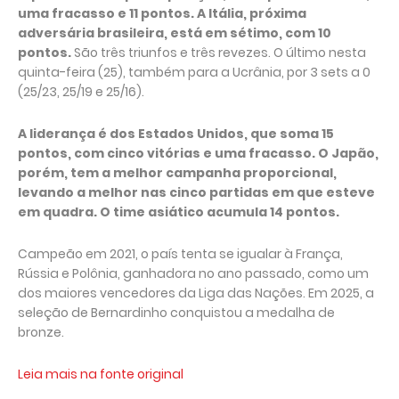
uma fracasso e 11 pontos. A Itália, próxima
adversária brasileira, está em sétimo, com 10
pontos.
São três triunfos e três revezes. O último nesta
quinta-feira (25), também para a Ucrânia, por 3 sets a 0
(25/23, 25/19 e 25/16).
A liderança é dos Estados Unidos, que soma 15
pontos, com cinco vitórias e uma fracasso. O Japão,
porém, tem a melhor campanha proporcional,
levando a melhor nas cinco partidas em que esteve
em quadra. O time asiático acumula 14 pontos.
Campeão em 2021, o país tenta se igualar à França,
Rússia e Polônia, ganhadora no ano passado, como um
dos maiores vencedores da Liga das Nações. Em 2025, a
seleção de Bernardinho conquistou a medalha de
bronze.
Leia mais na fonte original