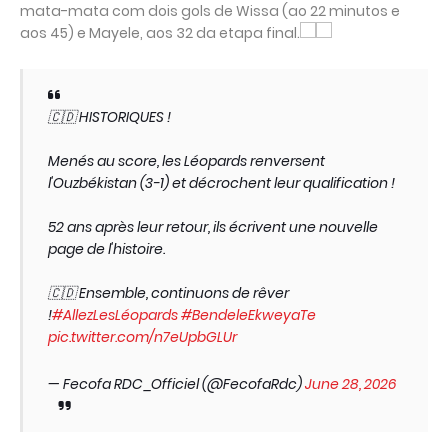
mata-mata com dois gols de Wissa (ao 22 minutos e
aos 45) e Mayele, aos 32 da etapa final.
🇨🇩 HISTORIQUES !
Menés au score, les Léopards renversent
l'Ouzbékistan (3-1) et décrochent leur qualification !
52 ans après leur retour, ils écrivent une nouvelle
page de l'histoire.
🇨🇩 Ensemble, continuons de rêver
!
#AllezLesLéopards
#BendeleEkweyaTe
pic.twitter.com/n7eUpbGLUr
— Fecofa RDC_Officiel (@FecofaRdc)
June 28, 2026