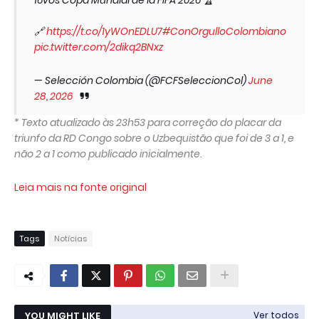
16vos Copa Mundial de la FIFA 2026 🏆
🔗
https://t.co/1yWOnEDLU7
#ConOrgulloColombiano
pic.twitter.com/2dikq2BNxz
— Selección Colombia (@FCFSeleccionCol)
June
28, 2026
* Texto atualizado às 23h53 para correção do placar da
triunfo da RD Congo sobre o Uzbequistão que foi de 3 a 1, e
não 2 a 1 como publicado inicialmente.
Leia mais na fonte original
Tags
Notícias
YOU MIGHT LIKE
Ver todos