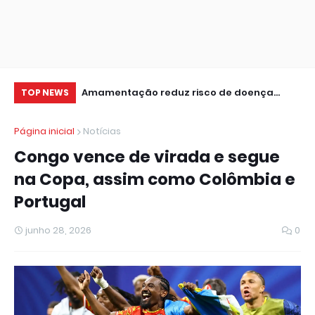
 de dados da 1ª
Amamentação reduz risco de doença
Pr
TOP NEWS
cardíaca na mãe
le
Página inicial
Notícias
Congo vence de virada e segue
na Copa, assim como Colômbia e
Portugal
junho 28, 2026
0