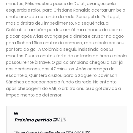
minutos, Félix recebeu passe de Dalot, avançou pela
esquerda e rolou para Cristiane Ronaldo acertar um belo
chute cruzado no fundo da rede. Seria gol de Portugal,
mas a árbitro deu impedimento. Na sequência, a
Colômbia também perdeu um ótima chance de abrir o
placar, após Árias avançar pela direita e cruzar na ação
para Richard Ríos chutar de primeira, mas a bola passou
por fora do gol. A Colômbia seguiu insistindo: aos 21
minutos, Puerta chutou forte da entrada da área e a bola
passou rente à trave. O gol colombiano chegou a sair já
nos acréscimos, aos 47 minutos. Após cobrança de
escanteio, Quintero cruzou para o zagueiro Davinson
Sánches cabecear para o fundo da rede. No entanto,
após checagem do VAR, o árbitro anulou o gol devido a
impedimento do defensor.
𝗣𝗿𝗼́𝘅𝗶𝗺𝗼 𝗽𝗮𝗿𝘁𝗶𝗱𝗼 🔜🇬🇭