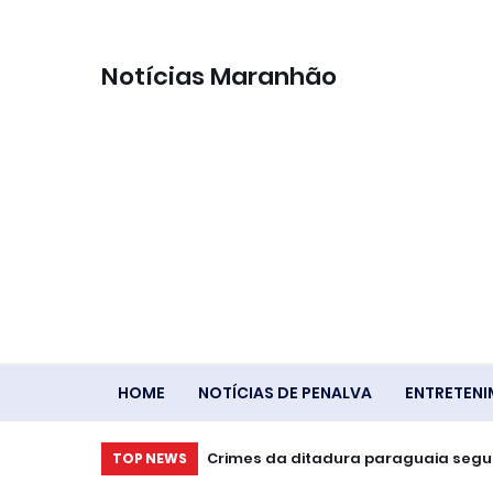
Notícias Maranhão
HOME
NOTÍCIAS DE PENALVA
ENTRETEN
Saiba quanto o trabalhador receber
Crimes da ditadura paraguaia s
TOP NEWS