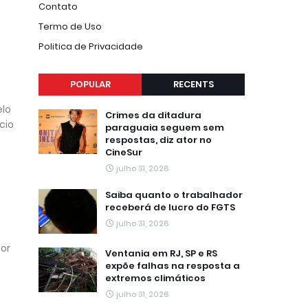
Contato
Termo de Uso
Politica de Privacidade
POPULAR
RECENTS
elo
Crimes da ditadura
cio
paraguaia seguem sem
respostas, diz ator no
CineSur
julho 31, 2026
Saiba quanto o trabalhador
receberá de lucro do FGTS
julho 31, 2026
por
Ventania em RJ, SP e RS
expõe falhas na resposta a
extremos climáticos
julho 31, 2026