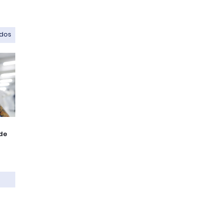
odos
de