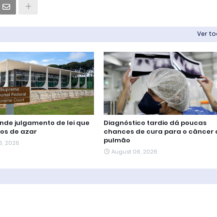
Ver t
nde julgamento de lei que
Diagnóstico tardio dá poucas
gos de azar
chances de cura para o câncer 
pulmão
6, 2026
August 06, 2026