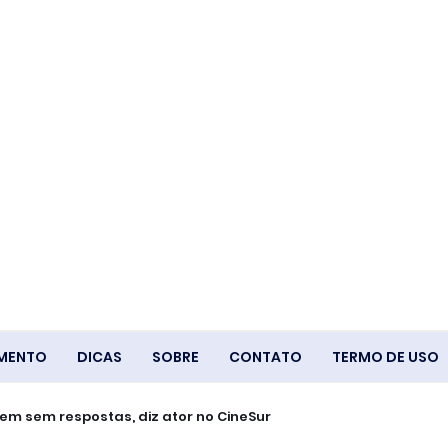
IMENTO
DICAS
SOBRE
CONTATO
TERMO DE USO
á de lucro do FGTS
eguem sem respostas, diz ator no CineSur