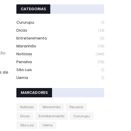
CATEGORIAS
Cururupu
(1)
Dicas
(35)
Entretenimento
(9)
Maranhão
(179)
dio
Notícias
(3841)
Penalva
(179)
São Luis
(1)
e de
Uema
(1)
MARCADORES
Notícias
Maranhão
Penalva
Dicas
Entretenimento
Cururupu
São Luis
Uema