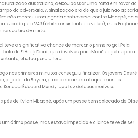
o naturalizado australiano, deixou passar uma falta em favor do
ampo do adversário. A sinalização era de que o juiz não apitaria
ém não marcou uma jogada controversa, contra Mbappé, na á
foi revisado pelo VAR (árbitro assistente de vídeo), mas Faghani
 marcou tiro de meta.
l teve a significativa chance de marcar o primeiro gol. Pela
 bola de El Hadji Diouf, que devolveu para Mané e ajeitou para
o entanto, chutou para a fora.
ogo nos primeiros minutos conseguiu finalizar. Os jovens Désiré
lise, jogador do Bayern, pressionaram no ataque, mas as
do Senegal Édouard Mendy, que fez defesas incríveis.
 dos pés de Kylian Mbappé, após um passe bem colocado de Olise
u um ótimo passe, mas estava impedido e o lance teve de ser