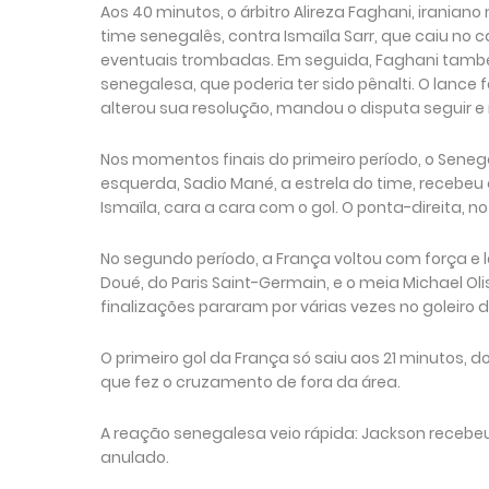
Aos 40 minutos, o árbitro Alireza Faghani, iranian
time senegalês, contra Ismaïla Sarr, que caiu no c
eventuais trombadas. Em seguida, Faghani tamb
senegalesa, que poderia ter sido pênalti. O lance 
alterou sua resolução, mandou o disputa seguir e
Nos momentos finais do primeiro período, o Senega
esquerda, Sadio Mané, a estrela do time, recebeu a
Ismaïla, cara a cara com o gol. O ponta-direita, n
No segundo período, a França voltou com força e l
Doué, do Paris Saint-Germain, e o meia Michael O
finalizações pararam por várias vezes no goleiro 
O primeiro gol da França só saiu aos 21 minutos,
que fez o cruzamento de fora da área.
A reação senegalesa veio rápida: Jackson recebe
anulado.