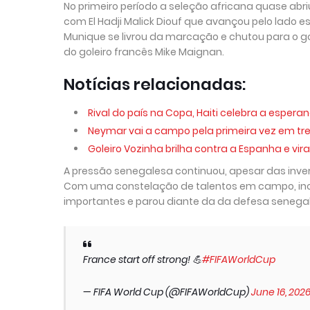
No primeiro período a seleção africana quase abr
com El Hadji Malick Diouf que avançou pelo lado 
Munique se livrou da marcação e chutou para o g
do goleiro francês Mike Maignan.
Notícias relacionadas:
Rival do país na Copa, Haiti celebra a espera
Neymar vai a campo pela primeira vez em trei
Goleiro Vozinha brilha contra a Espanha e vi
A pressão senegalesa continuou, apesar das inver
Com uma constelação de talentos em campo, inclu
importantes e parou diante da da defesa senegale
France start off strong! 💪
#FIFAWorldCup
— FIFA World Cup (@FIFAWorldCup)
June 16, 202