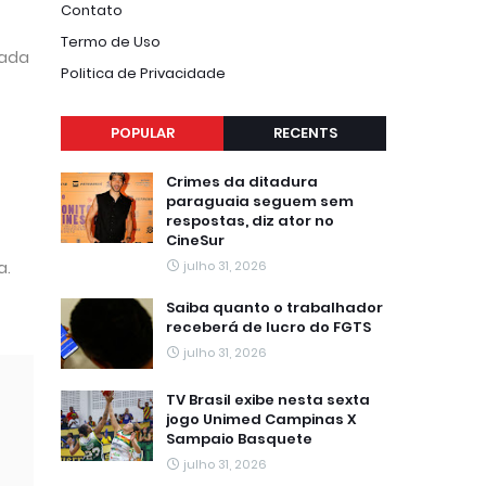
Contato
Termo de Uso
hada
Politica de Privacidade
POPULAR
RECENTS
Crimes da ditadura
paraguaia seguem sem
respostas, diz ator no
CineSur
a.
julho 31, 2026
Saiba quanto o trabalhador
receberá de lucro do FGTS
julho 31, 2026
TV Brasil exibe nesta sexta
jogo Unimed Campinas X
Sampaio Basquete
julho 31, 2026