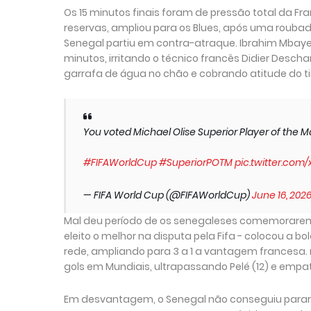
Os 15 minutos finais foram de pressão total da Fr
reservas, ampliou para os Blues, após uma roubada 
Senegal partiu em contra-atraque. Ibrahim Mbaye
minutos, irritando o técnico francês Didier Des
garrafa de água no chão e cobrando atitude do t
You voted Michael Olise Superior Player of the 
#FIFAWorldCup
#SuperiorPOTM
pic.twitter.com
— FIFA World Cup (@FIFAWorldCup)
June 16, 202
Mal deu período de os senegaleses comemorarem e
eleito o melhor na disputa pela Fifa - colocou a 
rede, ampliando para 3 a 1 a vantagem francesa.
gols em Mundiais, ultrapassando Pelé (12) e empa
Em desvantagem, o Senegal não conseguiu parar o