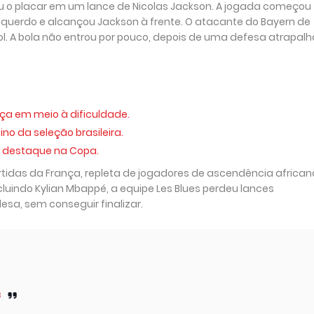
iu o placar em um lance de Nicolas Jackson. A jogada começou
esquerdo e alcançou Jackson à frente. O atacante do Bayern de
ol. A bola não entrou por pouco, depois de uma defesa atrapal
nça em meio à dificuldade.
no da seleção brasileira.
ra destaque na Copa.
tidas da França, repleta de jogadores de ascendência african
indo Kylian Mbappé, a equipe Les Blues perdeu lances
sa, sem conseguir finalizar.
6