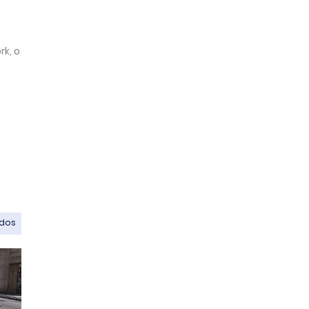
rk, o
odos