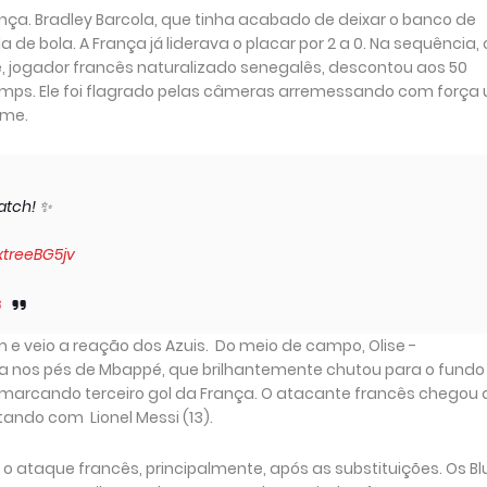
ança. Bradley Barcola, que tinha acabado de deixar o banco de
de bola. A França já liderava o placar por 2 a 0. Na sequência, 
, jogador francês naturalizado senegalês, descontou aos 50
champs. Ele foi flagrado pelas câmeras arremessando com forç
ime.
Match! ✨
/xtreeBG5jv
6
 veio a reação dos Azuis. Do meio de campo, Olise -
bola nos pés de Mbappé, que brilhantemente chutou para o fundo
 marcando terceiro gol da França. O atacante francês chegou a
tando com Lionel Messi (13).
 ataque francês, principalmente, após as substituições. Os Bl