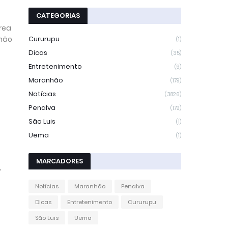
CATEGORIAS
rea
 não
Cururupu
(1)
Dicas
(35)
Entretenimento
(9)
Maranhão
(179)
Notícias
(3826)
Penalva
(179)
São Luis
(1)
Uema
(1)
MARCADORES
,
Notícias
Maranhão
Penalva
Dicas
Entretenimento
Cururupu
São Luis
Uema