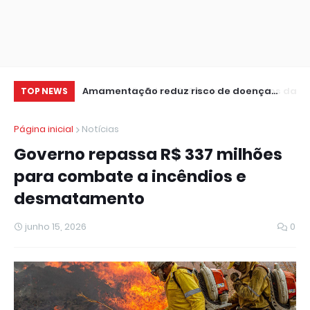
 de dados da 1ª
Amamentação reduz risco de doença
Pr
TOP NEWS
cardíaca na mãe
le
Página inicial
Notícias
Governo repassa R$ 337 milhões
para combate a incêndios e
desmatamento
junho 15, 2026
0