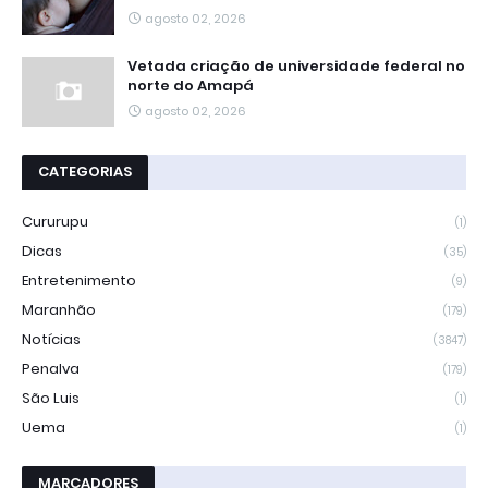
agosto 02, 2026
Vetada criação de universidade federal no
norte do Amapá
agosto 02, 2026
CATEGORIAS
Cururupu
(1)
Dicas
(35)
Entretenimento
(9)
Maranhão
(179)
Notícias
(3847)
Penalva
(179)
São Luis
(1)
Uema
(1)
MARCADORES