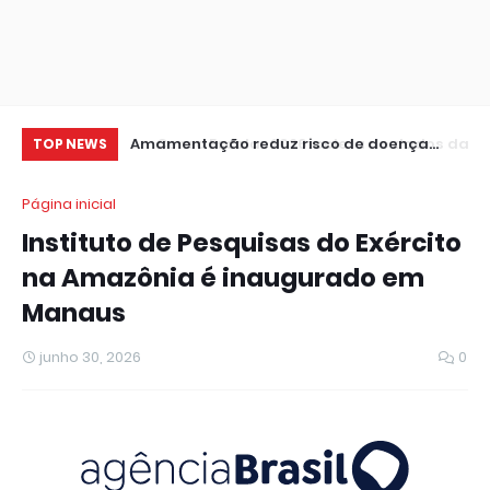
 de dados da 1ª
Amamentação reduz risco de doença
Ve
TOP NEWS
cardíaca na mãe
no
Página inicial
Instituto de Pesquisas do Exército
na Amazônia é inaugurado em
Manaus
junho 30, 2026
0