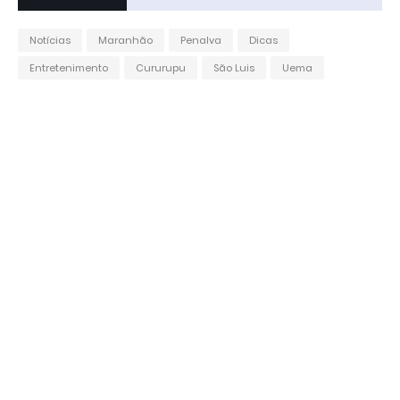
Notícias
Maranhão
Penalva
Dicas
Entretenimento
Cururupu
São Luis
Uema