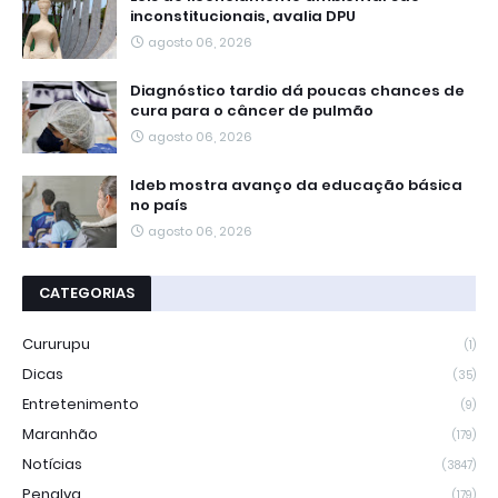
inconstitucionais, avalia DPU
agosto 06, 2026
Diagnóstico tardio dá poucas chances de
cura para o câncer de pulmão
agosto 06, 2026
Ideb mostra avanço da educação básica
no país
agosto 06, 2026
CATEGORIAS
Cururupu
(1)
Dicas
(35)
Entretenimento
(9)
Maranhão
(179)
Notícias
(3847)
Penalva
(179)