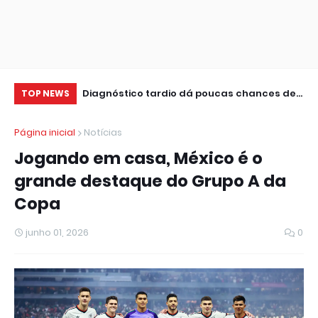
ental são
Diagnóstico tardio dá poucas chances de
Id
TOP NEWS
U
cura para o câncer de pulmão
no
Página inicial
Notícias
Jogando em casa, México é o
grande destaque do Grupo A da
Copa
junho 01, 2026
0