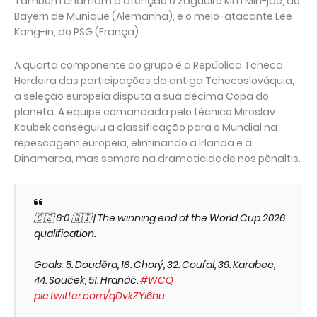
Também chamam a atenção o zagueiro Kim Min-jae, do
Bayern de Munique (Alemanha), e o meio-atacante Lee
Kang-in, do PSG (França).
A quarta componente do grupo é a República Tcheca.
Herdeira das participações da antiga Tchecoslováquia,
a seleção europeia disputa a sua décima Copa do
planeta. A equipe comandada pelo técnico Miroslav
Koubek conseguiu a classificação para o Mundial na
repescagem europeia, eliminando a Irlanda e a
Dinamarca, mas sempre na dramaticidade nos pênaltis.
🇨🇿 6:0 🇬🇮 | The winning end of the World Cup 2026
qualification.
Goals: 5. Douděra, 18. Chorý, 32. Coufal, 39. Karabec,
44. Souček, 51. Hranáč.
#WCQ
pic.twitter.com/qDvkZYi6hu