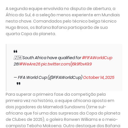
A segunda equipe envolvida no disputa de abertura, a
África do Sul, é a seleção menos experiente em Mundiais
nesta chave. Comandados pelo técnico belga técnico
Hugo Broos, os Bafana Bafana participarão de sua
quarta Copa do planeta.
🇿🇦 South Africa have qualified for
#FIFAWorldCup
26!
#WeAre26
pic.twitter.com/j6k9fbvKk9
— FIFA World Cup (@FIFAWorldCup)
October 14, 2025
Para superar a primeira fase da competição pela
primeira vez na história, a equipe africana aposta em
dois jogadores do Mamelodi Sundowns (time sul-
africano que foi uma das surpresas da Copa do planeta
de Clubes de 2025), o goleiro Ronwen Williams e o meio-
campista Teboho Mokoena. Outro destaque dos Bafana