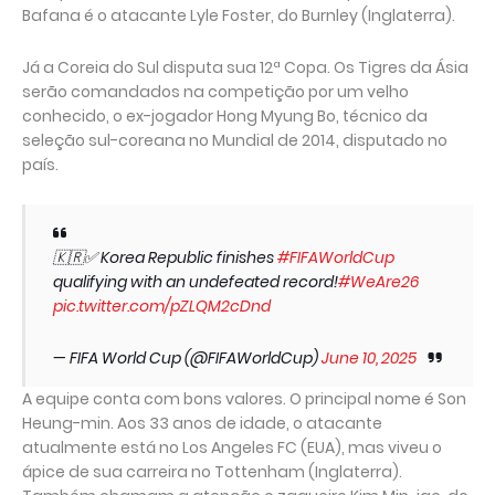
Bafana é o atacante Lyle Foster, do Burnley (Inglaterra).
Já a Coreia do Sul disputa sua 12ª Copa. Os Tigres da Ásia
serão comandados na competição por um velho
conhecido, o ex-jogador Hong Myung Bo, técnico da
seleção sul-coreana no Mundial de 2014, disputado no
país.
🇰🇷✅ Korea Republic finishes
#FIFAWorldCup
qualifying with an undefeated record!
#WeAre26
pic.twitter.com/pZLQM2cDnd
— FIFA World Cup (@FIFAWorldCup)
June 10, 2025
A equipe conta com bons valores. O principal nome é Son
Heung-min. Aos 33 anos de idade, o atacante
atualmente está no Los Angeles FC (EUA), mas viveu o
ápice de sua carreira no Tottenham (Inglaterra).