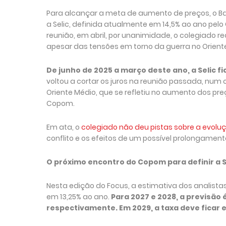
Para alcançar a meta de aumento de preços, o Ban
a Selic, definida atualmente em 14,5% ao ano pel
reunião, em abril, por unanimidade, o colegiado r
apesar das tensões em torno da guerra no Orient
De junho de 2025 a março deste ano, a Selic f
voltou a cortar os juros na reunião passada, num
Oriente Médio, que se refletiu no aumento dos pre
Copom.
Em ata, o
colegiado não deu pistas sobre a evoluç
conflito e os efeitos de um possível prolongamen
O próximo encontro do Copom para definir a Sel
Nesta edição do Focus, a estimativa dos analist
em 13,25% ao ano.
Para 2027 e 2028, a previsão é
respectivamente. Em 2029, a taxa deve ficar 