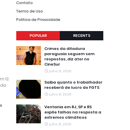
Contato
Termo de Uso
Politica de Privacidade
POPULAR
RECENTS
Crimes da ditadura
paraguaia seguem sem
respostas, diz ator no
CineSur
julho 31, 2026
m 12
Saiba quanto o trabalhador
 da
receberá de lucro do FGTS
julho 31, 2026
as
Ventania em RJ, SP e RS
expõe falhas na resposta a
extremos climáticos
julho 31, 2026