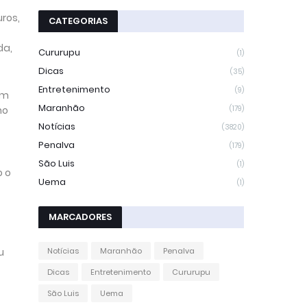
ros,
CATEGORIAS
da,
Cururupu
(1)
Dicas
(35)
Entretenimento
(9)
om
Maranhão
no
(179)
Notícias
(3820)
Penalva
(179)
São Luis
(1)
o o
Uema
(1)
MARCADORES
u
Notícias
Maranhão
Penalva
Dicas
Entretenimento
Cururupu
São Luis
Uema