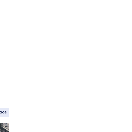
e
odos