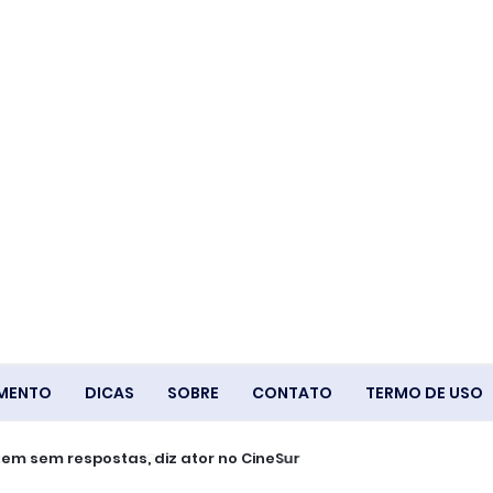
IMENTO
DICAS
SOBRE
CONTATO
TERMO DE USO
á de lucro do FGTS