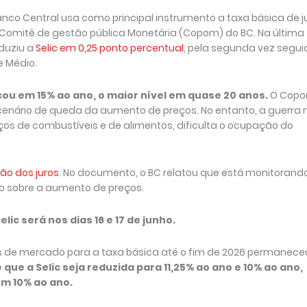
co Central usa como principal instrumento a taxa básica de ju
o Comitê de gestão pública Monetária (Copom) do BC. Na última
eduziu a
Selic em 0,25 ponto percentual
, pela segunda vez segui
e Médio.
icou em 15% ao ano, o maior nível em quase 20 anos.
O Cop
 cenário de queda da aumento de preços. No entanto, a guerra 
ços de combustíveis e de alimentos, dificulta o ocupação do
ão dos juros
. No documento, o BC relatou que está monitorand
to sobre a aumento de preços.
ic será nos dias 16 e 17 de junho.
as de mercado para a taxa básica até o fim de 2026 permanece
 que a Selic seja reduzida para 11,25% ao ano e 10% ao ano,
em 10% ao ano.