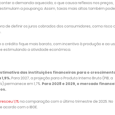
conter a demanda aquecida, o que causa reflexos nos preços,
 e estimulam a poupança. Assim, taxas mais altas também pod
ra de definir os juros cobrados dos consumidores, como risco 
.
 o crédito fique mais barato, com incentivo à produção e ao us
 e estimulando a atividade econômica.
estimativa das instituições financeiras para o cresciment
 1,9%.
Para 2027, a projeção para o Produto Interno Bruto (PIB, a
ís) permanece em 1,7%.
Para 2028 e 2029, o mercado finance
os.
esceu ​1,1%
na comparação com o último trimestre de 2025. No
e acordo com o IBGE.