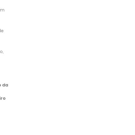
em
de
o,
o da
iro