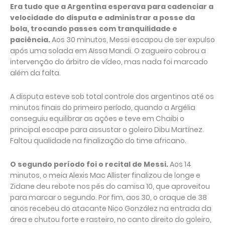
Era tudo que a Argentina esperava para cadenciar a
velocidade do disputa e administrar a posse da
bola, trocando passes com tranquilidade e
paciência.
Aos 30 minutos, Messi escapou de ser expulso
após uma solada em Aïssa Mandi. O zagueiro cobrou a
intervenção do árbitro de vídeo, mas nada foi marcado
além da falta.
A disputa esteve sob total controle dos argentinos até os
minutos finais do primeiro período, quando a Argélia
conseguiu equilibrar as ações e teve em Chaibi o
principal escape para assustar o goleiro Dibu Martínez.
Faltou qualidade na finalização do time africano.
O segundo período foi o recital de Messi.
Aos 14
minutos, o meia Alexis Mac Allister finalizou de longe e
Zidane deu rebote nos pés do camisa 10, que aproveitou
para marcar o segundo. Por fim, aos 30, o craque de 38
anos recebeu do atacante Nico González na entrada da
área e chutou forte e rasteiro, no canto direito do goleiro,