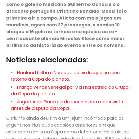
como o goleiro mexicano Guillermo Ochoa e o o
atacante português Cristiano Ronaldo, Messi foi o
primeiro a ir a campo. Atleta com mais jogos em
mundiais, agora com 27 presenças, o camisa 10
chegou a 16 gols no torneio e se igualou ao ex-
centroavante alemão Miroslav Klose como maior
artilheiro da história do evento entre os homens.
Notícias relacionadas:
Haaland brilha e Noruega goleia Iraque em seu
retorno à Copa do planeta.
França vence Senegal por 3 a 1 na estreia do Grupo I
da Copa do planeta.
Jogador de Gana perde recurso para obter visto
antes de disputa da Copa.
O triunfo ainda deu fim a um jejum incômodo para os
argentinos. Nas duas ocasiões anteriores em que
estrearam em uma Copa como detentores do título, os
sul-americanos tinham sido derrotados. Em 1982, quatro