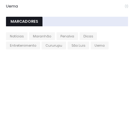
Uema
(1)
MARCADORES
Notícias
Maranhão
Penalva
Dicas
Entretenimento
Cururupu
São Luis
Uema