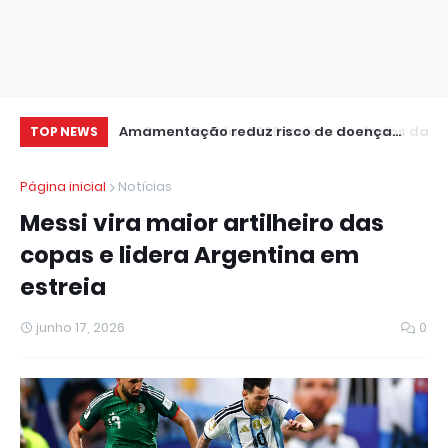
 de dados da 1ª
Amamentação reduz risco de doença
Le
TOP NEWS
cardíaca na mãe
in
Página inicial
Notícias
Messi vira maior artilheiro das
copas e lidera Argentina em
estreia
junho 17, 2026
0