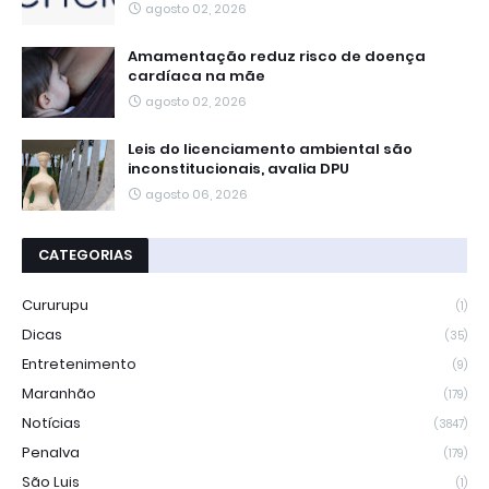
agosto 02, 2026
Amamentação reduz risco de doença
cardíaca na mãe
agosto 02, 2026
Leis do licenciamento ambiental são
inconstitucionais, avalia DPU
agosto 06, 2026
CATEGORIAS
Cururupu
(1)
Dicas
(35)
Entretenimento
(9)
Maranhão
(179)
Notícias
(3847)
Penalva
(179)
São Luis
(1)