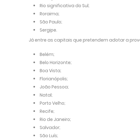
Rio significativa do Sul;
Roraima;
São Paulo;
Sergipe.
Já entre as capitais que pretendem adotar a prov
Belém;
Belo Horizonte;
Boa Vista;
Florianópolis;
João Pessoa;
Natal;
Porto Velho;
Recife;
Rio de Janeiro;
Salvador;
São Luís;