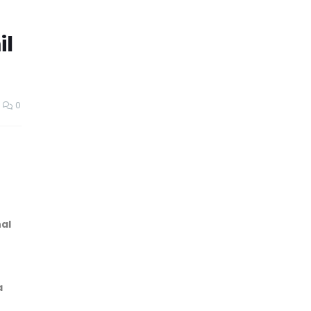
il
0
al
a