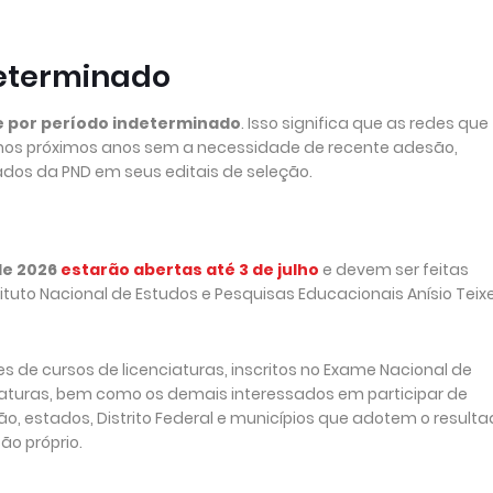
determinado
de por período indeterminado
. Isso significa que as redes que
a nos próximos anos sem a necessidade de recente adesão,
dos da PND em seus editais de seleção.
de 2026
estarão abertas até 3 de julho
e devem ser feitas
tituto Nacional de Estudos e Pesquisas Educacionais Anísio Teixe
s de cursos de licenciaturas, inscritos no Exame Nacional de
turas, bem como os demais interessados em participar de
o, estados, Distrito Federal e municípios que adotem o result
o próprio.