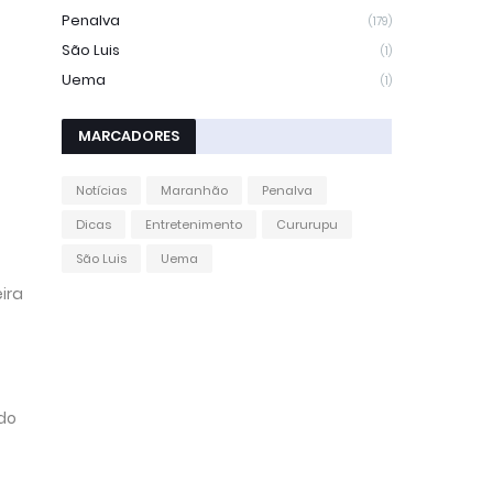
Penalva
(179)
São Luis
(1)
Uema
(1)
MARCADORES
Notícias
Maranhão
Penalva
Dicas
Entretenimento
Cururupu
São Luis
Uema
ira
ado