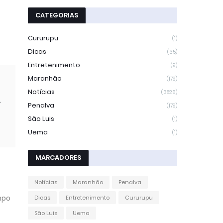
CATEGORIAS
Cururupu
(1)
Dicas
(35)
Entretenimento
(9)
Maranhão
(179)
Notícias
(3826)
.
Penalva
(179)
São Luis
(1)
Uema
(1)
MARCADORES
Notícias
Maranhão
Penalva
mpo
Dicas
Entretenimento
Cururupu
São Luis
Uema