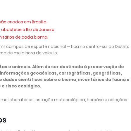
o criados em Brasília.
abastece o Rio de Janeiro.
nitários de cada bioma.
 mil campos de esporte nacional ─ fica no centro-sul do Distrito
cerca de meia hora de veículo.
ntas e animais. Além de ser destinada à preservação do
 informações geodésicas, cartográficas, geográficas,
 dados científicos sobre o bioma, inventários da fauna e
 e risco ecológico
.
mo laboratórios, estação meteorológica, herbário e coleções
os