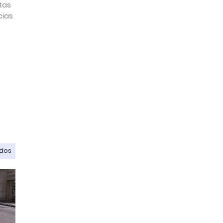
tas
cias
odos