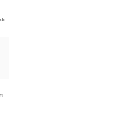
 de
es
o