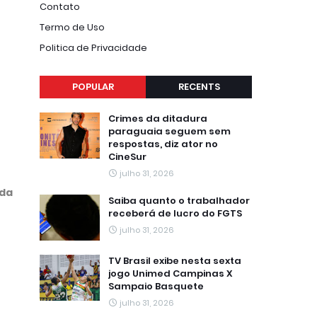
Contato
Termo de Uso
Politica de Privacidade
POPULAR
RECENTS
Crimes da ditadura
paraguaia seguem sem
respostas, diz ator no
CineSur
julho 31, 2026
 da
Saiba quanto o trabalhador
receberá de lucro do FGTS
julho 31, 2026
TV Brasil exibe nesta sexta
jogo Unimed Campinas X
Sampaio Basquete
julho 31, 2026