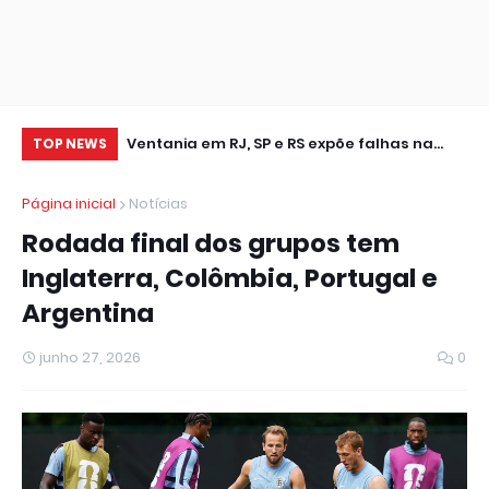
leição
Ventania em RJ, SP e RS expõe falhas na
Cr
TOP NEWS
resposta a extremos climáticos
se
Página inicial
Notícias
Rodada final dos grupos tem
Inglaterra, Colômbia, Portugal e
Argentina
junho 27, 2026
0