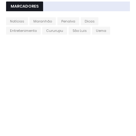
MARCADORES
Notícias
Maranhão
Penalva
Dicas
Entretenimento
Cururupu
São Luis
Uema