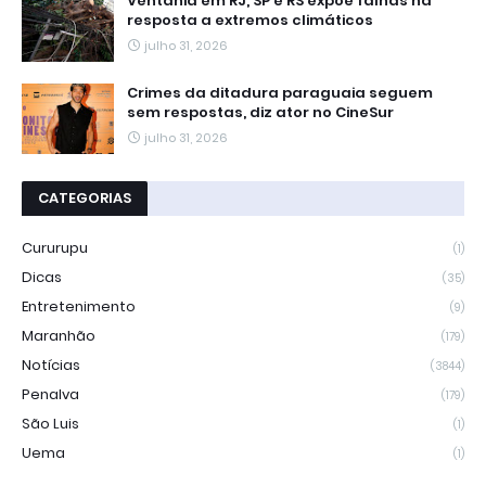
Ventania em RJ, SP e RS expõe falhas na
resposta a extremos climáticos
julho 31, 2026
Crimes da ditadura paraguaia seguem
sem respostas, diz ator no CineSur
julho 31, 2026
CATEGORIAS
Cururupu
(1)
Dicas
(35)
Entretenimento
(9)
Maranhão
(179)
Notícias
(3844)
Penalva
(179)
São Luis
(1)
Uema
(1)