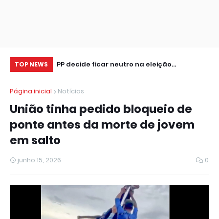
tor de seguros,
PP decide ficar neutro na eleição
Ve
TOP NEWS
presidencial
re
Página inicial
Notícias
União tinha pedido bloqueio de
ponte antes da morte de jovem
em salto
junho 15, 2026
0