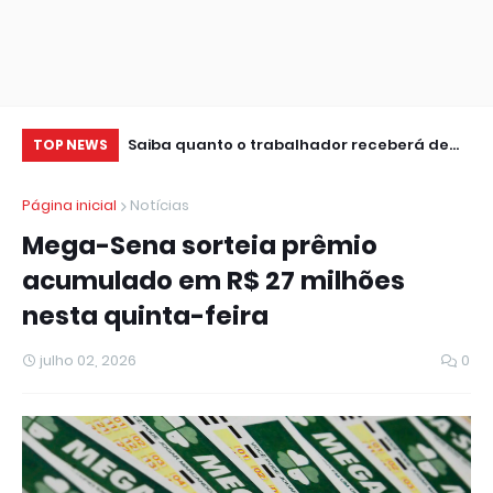
uaia seguem
Saiba quanto o trabalhador receberá de
TV
TOP NEWS
CineSur
lucro do FGTS
Ca
Página inicial
Notícias
Mega-Sena sorteia prêmio
acumulado em R$ 27 milhões
nesta quinta-feira
julho 02, 2026
0