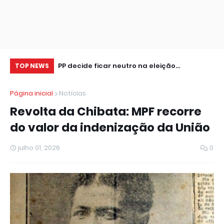
e para R$ 55,3
PP decide ficar neutro na eleição
Cr
TOP NEWS
presidencial
se
Página inicial
Notícias
Revolta da Chibata: MPF recorre
do valor da indenização da União
julho 01, 2026
0