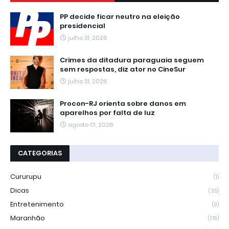
PP decide ficar neutro na eleição
presidencial
julho 31, 2026
Crimes da ditadura paraguaia seguem
sem respostas, diz ator no CineSur
julho 31, 2026
Procon-RJ orienta sobre danos em
aparelhos por falta de luz
agosto 01, 2026
CATEGORIAS
Cururupu
(1)
Dicas
(35)
Entretenimento
(9)
Maranhão
(179)