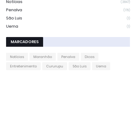
Notícias
(3847)
Penalva
(179)
São Luis
(1)
Uema
(1)
MARCADORES
Notícias
Maranhão
Penalva
Dicas
Entretenimento
Cururupu
São Luis
Uema