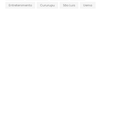
Entretenimento
Cururupu
São Luis
Uema