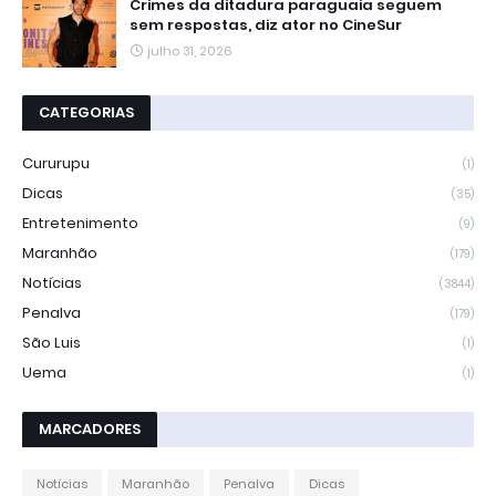
Crimes da ditadura paraguaia seguem
sem respostas, diz ator no CineSur
julho 31, 2026
CATEGORIAS
Cururupu
(1)
Dicas
(35)
Entretenimento
(9)
Maranhão
(179)
Notícias
(3844)
Penalva
(179)
São Luis
(1)
Uema
(1)
MARCADORES
Notícias
Maranhão
Penalva
Dicas