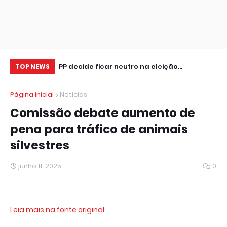
tor de seguros,
PP decide ficar neutro na eleição
Ve
TOP NEWS
presidencial
re
Página inicial
Notícias
Comissão debate aumento de
pena para tráfico de animais
silvestres
junho 11, 2025
0
Leia mais na fonte original