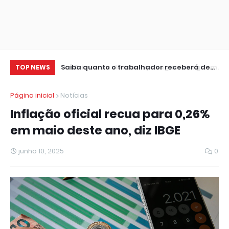
uaia seguem
Saiba quanto o trabalhador receberá de
Ve
TOP NEWS
CineSur
lucro do FGTS
re
Página inicial
Notícias
Inflação oficial recua para 0,26%
em maio deste ano, diz IBGE
junho 10, 2025
0