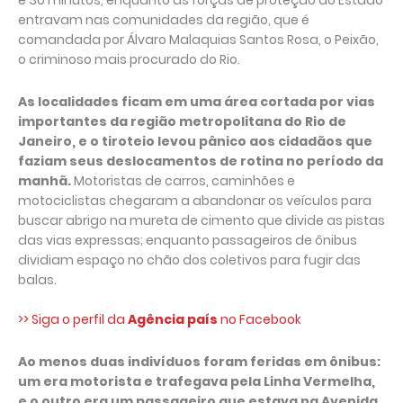
e 30 minutos, enquanto as forças de proteção do Estado
entravam nas comunidades da região, que é
comandada por Álvaro Malaquias Santos Rosa, o Peixão,
o criminoso mais procurado do Rio.
As localidades ficam em uma área cortada por vias
importantes da região metropolitana do Rio de
Janeiro, e o tiroteio levou pânico aos cidadãos que
faziam seus deslocamentos de rotina no período da
manhã.
Motoristas de carros, caminhões e
motociclistas chegaram a abandonar os veículos para
buscar abrigo na mureta de cimento que divide as pistas
das vias expressas; enquanto passageiros de ônibus
dividiam espaço no chão dos coletivos para fugir das
balas.
>> Siga o perfil da
Agência país
no Facebook
Ao menos duas indivíduos foram feridas em ônibus:
um era motorista e trafegava pela Linha Vermelha,
e o outro era um passageiro que estava na Avenida