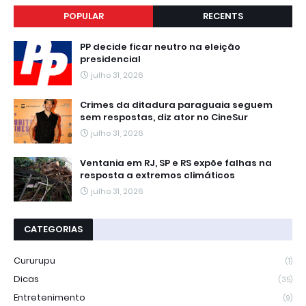
POPULAR
RECENTS
PP decide ficar neutro na eleição
presidencial
julho 31, 2026
Crimes da ditadura paraguaia seguem
sem respostas, diz ator no CineSur
julho 31, 2026
Ventania em RJ, SP e RS expõe falhas na
resposta a extremos climáticos
julho 31, 2026
CATEGORIAS
Cururupu
(1)
Dicas
(35)
Entretenimento
(9)