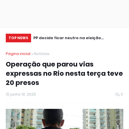
tor de seguros,
PP decide ficar neutro na eleição
Cr
TOP NEWS
presidencial
se
Página inicial
Notícias
Operação que parou vias
expressas no Rio nesta terça teve
20 presos
junho 10, 2025
0