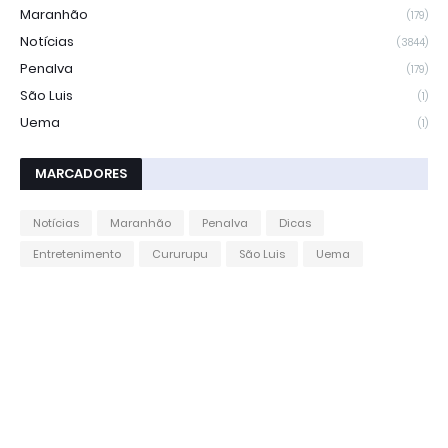
Maranhão
(179)
Notícias
(3844)
Penalva
(179)
São Luis
(1)
Uema
(1)
MARCADORES
Notícias
Maranhão
Penalva
Dicas
Entretenimento
Cururupu
São Luis
Uema