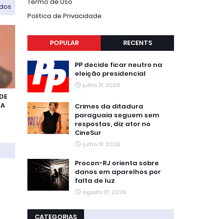
Termo de Uso
odos
Politica de Privacidade
POPULAR
RECENTS
PP decide ficar neutro na
eleição presidencial
julho 31, 2026
 DE
UA
Crimes da ditadura
paraguaia seguem sem
respostas, diz ator no
CineSur
julho 31, 2026
Procon-RJ orienta sobre
danos em aparelhos por
falta de luz
agosto 01, 2026
CATEGORIAS