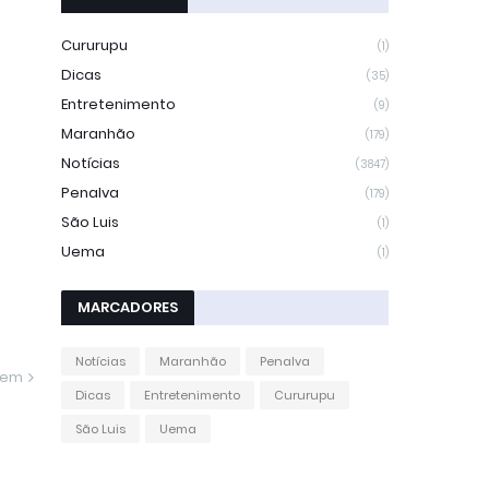
Cururupu
(1)
Dicas
(35)
Entretenimento
(9)
Maranhão
(179)
Notícias
(3847)
Penalva
(179)
São Luis
(1)
Uema
(1)
MARCADORES
Notícias
Maranhão
Penalva
gem
Dicas
Entretenimento
Cururupu
São Luis
Uema