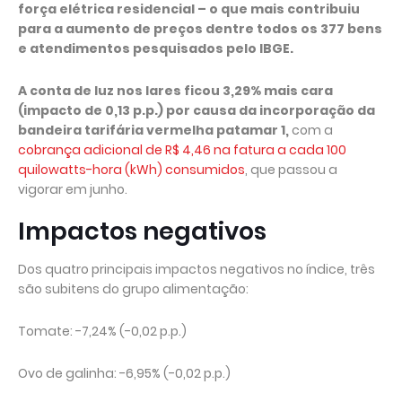
força elétrica residencial – o que mais contribuiu
para a aumento de preços dentre todos os 377 bens
e atendimentos pesquisados pelo IBGE.
A conta de luz nos lares ficou 3,29% mais cara
(impacto de 0,13 p.p.) por causa da incorporação da
bandeira tarifária vermelha patamar 1,
com a
cobrança adicional de R$ 4,46 na fatura a cada 100
quilowatts-hora (kWh) consumidos
, que passou a
vigorar em junho.
Impactos negativos
Dos quatro principais impactos negativos no índice, três
são subitens do grupo alimentação:
Tomate: -7,24% (-0,02 p.p.)
Ovo de galinha: -6,95% (-0,02 p.p.)