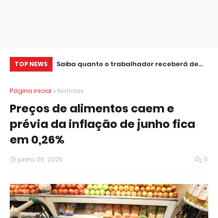
uaia seguem
Saiba quanto o trabalhador receberá de
TV
TOP NEWS
CineSur
lucro do FGTS
Ca
Página inicial
Notícias
Preços de alimentos caem e
prévia da inflação de junho fica
em 0,26%
junho 26, 2025
0