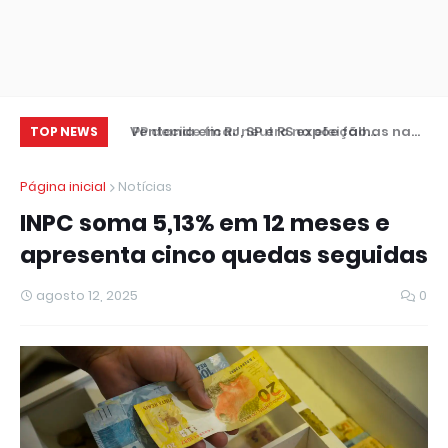
Ventania em RJ, SP e RS expõe falhas na
PP decide ficar neutro na eleição
Cr
TOP NEWS
resposta a extremos climáticos
presidencial
se
Página inicial
Notícias
INPC soma 5,13% em 12 meses e
apresenta cinco quedas seguidas
agosto 12, 2025
0