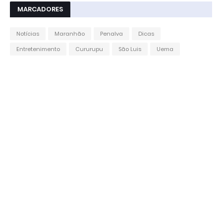
MARCADORES
Notícias
Maranhão
Penalva
Dicas
Entretenimento
Cururupu
São Luis
Uema