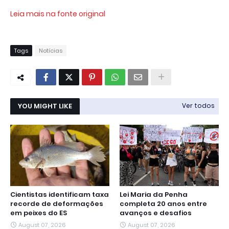
Leia mais na fonte original
Tags
Notícias
YOU MIGHT LIKE
Ver todos
Cientistas identificam taxa
Lei Maria da Penha
recorde de deformações
completa 20 anos entre
em peixes do ES
avanços e desafios
August 07, 2026
August 07, 2026