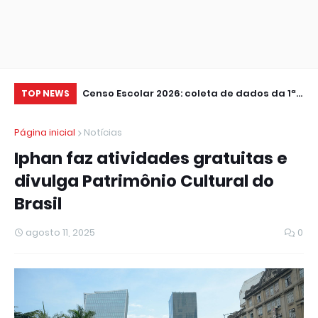
assi Júnior
Censo Escolar 2026: coleta de dados da 1ª
Am
TOP NEWS
etapa termina nesta sexta
ca
Página inicial
Notícias
Iphan faz atividades gratuitas e
divulga Patrimônio Cultural do
Brasil
agosto 11, 2025
0