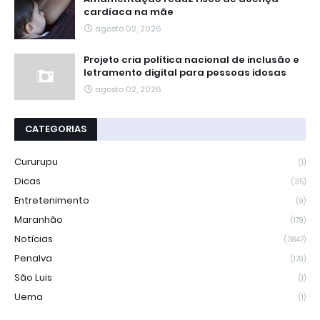
cardíaca na mãe
agosto 02, 2026
Projeto cria política nacional de inclusão e
letramento digital para pessoas idosas
agosto 02, 2026
CATEGORIAS
Cururupu
(1)
Dicas
(35)
Entretenimento
(9)
Maranhão
(179)
Notícias
(3847)
Penalva
(179)
São Luis
(1)
Uema
(1)