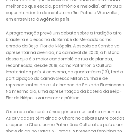
melhor do que escola, patrimônio e melodia”, afirmou a
superintendente do instituto no Rio, Patricia Wanzeller,
em entrevista à
Agência país
.
A programação prevê um debate sobre a tradição afro-
brasileira e a escolha do Bembé do Mercado como
enredo da Beija-Flor de Nilópolis. A escola de Samba vai
apresentar na avenida, no carnaval de 2026, a história
desse que é o maior candomblé de rua do planeta,
reconhecido, desde 2019, como Patrimônio Cultural
Imaterial do país. A conversa, na quarta-feira (13), terá a
participação do carnavalesco Mílton Cunha e de
representantes da azul e branco da Baixada Fluminense.
No mesmo dia, uma apresentação da bateria da Beija-
Flor de Nilópolis vai animar o público.
O samba não será o único gênero musical no encontro.
As atividades têm ainda o Choro no debate Entre cordas
e sopros: o Choro como Patrimônio Cultural do país e um
show do grupo Caras & Coroas. A presença feminina no