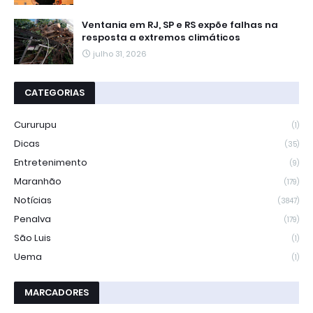
Ventania em RJ, SP e RS expõe falhas na
resposta a extremos climáticos
julho 31, 2026
CATEGORIAS
Cururupu
(1)
Dicas
(35)
Entretenimento
(9)
Maranhão
(179)
Notícias
(3847)
Penalva
(179)
São Luis
(1)
Uema
(1)
MARCADORES