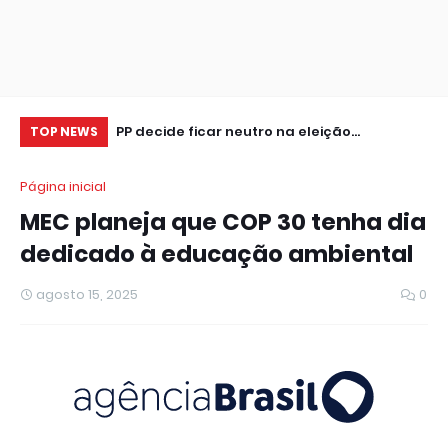
tor de seguros,
PP decide ficar neutro na eleição
Cr
TOP NEWS
presidencial
se
Página inicial
MEC planeja que COP 30 tenha dia
dedicado à educação ambiental
agosto 15, 2025
0