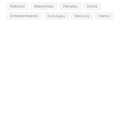
Notícias
Maranhão
Penalva
Dicas
Entretenimento
Cururupu
São Luis
Uema