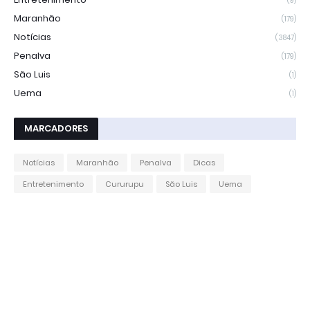
(9)
Maranhão
(179)
Notícias
(3847)
Penalva
(179)
São Luis
(1)
Uema
(1)
MARCADORES
Notícias
Maranhão
Penalva
Dicas
Entretenimento
Cururupu
São Luis
Uema