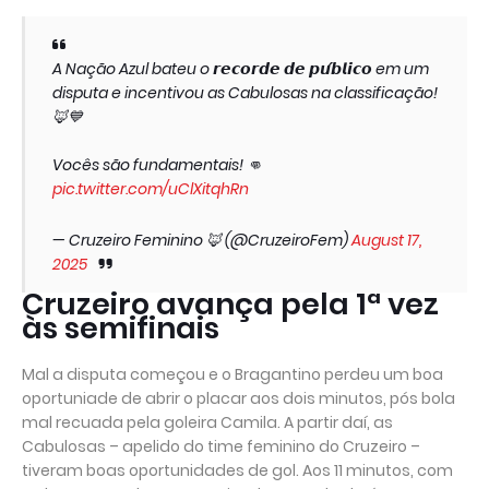
A Nação Azul bateu o 𝙧𝙚𝙘𝙤𝙧𝙙𝙚 𝙙𝙚 𝙥𝙪́𝙗𝙡𝙞𝙘𝙤 em um
disputa e incentivou as Cabulosas na classificação!
🦊💙
Vocês são fundamentais! 👊
pic.twitter.com/uClXitqhRn
— Cruzeiro Feminino 🦊 (@CruzeiroFem)
August 17,
2025
Cruzeiro avança pela 1ª vez
às semifinais
Mal a disputa começou e o Bragantino perdeu um boa
oportuniade de abrir o placar aos dois minutos, pós bola
mal recuada pela goleira Camila. A partir daí, as
Cabulosas – apelido do time feminino do Cruzeiro –
tiveram boas oportunidades de gol. Aos 11 minutos, com