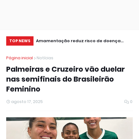
 de dados da 1ª
Amamentação reduz risco de doença
Le
TOP NEWS
cardíaca na mãe
in
Página inicial
Notícias
Palmeiras e Cruzeiro vão duelar
nas semifinais do Brasileirão
Feminino
agosto 17, 2025
0