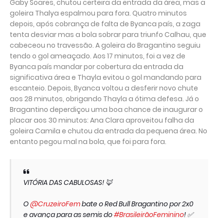
Gaby Soares, chutou certeira da entrada da área, mas a
goleira Thalya espalmou para fora. Quatro minutos
depois, após cobrança de falta de Byanca país, a zaga
tenta desviar mas a bola sobrar para triunfo Calhau, que
cabeceou no travessão. A goleira do Bragantino seguiu
tendo o gol ameaçado. Aos 17 minutos, foi a vez de
Byanca país mandar por cobertura da entrada da
significativa área e Thayla evitou o gol mandando para
escanteio. Depois, Byanca voltou a desferir novo chute
aos 28 minutos, obrigando Thayla a ótima defesa. Já o
Bragantino deperdiçou uma boa chance de inaugurar o
placar aos 30 minutos: Ana Clara aproveitou falha da
goleira Camila e chutou da entrada da pequena área. No
entanto pegou mal na bola, que foi para fora.
VITÓRIA DAS CABULOSAS! 🦊
O
@CruzeiroFem
bate o Red Bull Bragantino por 2x0
e avança para as semis do
#BrasileirãoFeminino
! ✅