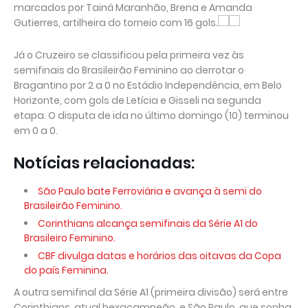
marcados por Tainá Maranhão, Brena e Amanda
Gutierres, artilheira do torneio com 16 gols.
Já o Cruzeiro se classificou pela primeira vez às
semifinais do Brasileirão Feminino ao derrotar o
Bragantino por 2 a 0 no Estádio Independência, em Belo
Horizonte, com gols de Letícia e Gisseli na segunda
etapa. O disputa de ida no último domingo (10) terminou
em 0 a 0.
Notícias relacionadas:
São Paulo bate Ferroviária e avança à semi do
Brasileirão Feminino.
Corinthians alcança semifinais da Série A1 do
Brasileiro Feminino.
CBF divulga datas e horários das oitavas da Copa
do país Feminina.
A outra semifinal da Série A1 (primeira divisão) será entre
Corinthians, atual hexacampeão, e São Paulo, que sonha