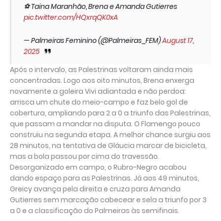
⚽ Taina Maranhão, Brena e Amanda Gutierres
pic.twitter.com/HQxrqQK0xA
— Palmeiras Feminino (@Palmeiras_FEM)
August 17,
2025
Após o intervalo, as Palestrinas voltaram ainda mais
concentradas. Logo aos oito minutos, Brena enxerga
novamente a goleira Vivi adiantada e não perdoa:
arrisca um chute do meio-campo e faz belo gol de
cobertura, ampliando para 2 a 0 a triunfo das Palestrinas,
que passam a mandar na disputa. O Flamengo pouco
construiu na segunda etapa. A melhor chance surgiu aos
28 minutos, na tentativa de Gláucia marcar de bicicleta,
mas a bola passou por cima do travessão.
Desorganizado em campo, o Rubro-Negro acabou
dando espaço para as Palestrinas. Já aos 49 minutos,
Greicy avança pela direita e cruza para Amanda
Gutierres sem marcação cabecear e sela a triunfo por 3
a 0 e a classificação do Palmeiras às semifinais.