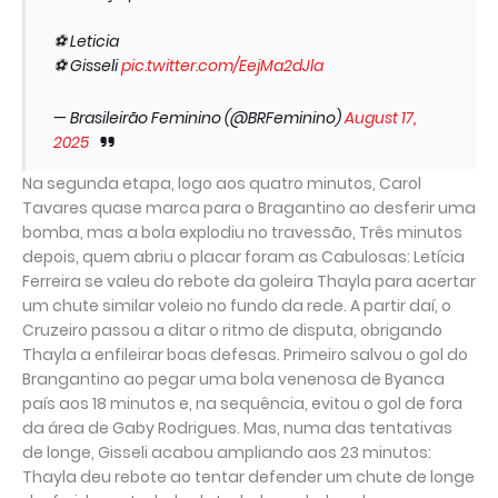
⚽️ Leticia
⚽️ Gisseli
pic.twitter.com/EejMa2dJla
— Brasileirão Feminino (@BRFeminino)
August 17,
2025
Na segunda etapa, logo aos quatro minutos, Carol
Tavares quase marca para o Bragantino ao desferir uma
bomba, mas a bola explodiu no travessão, Três minutos
depois, quem abriu o placar foram as Cabulosas: Letícia
Ferreira se valeu do rebote da goleira Thayla para acertar
um chute similar voleio no fundo da rede. A partir daí, o
Cruzeiro passou a ditar o ritmo de disputa, obrigando
Thayla a enfileirar boas defesas. Primeiro salvou o gol do
Brangantino ao pegar uma bola venenosa de Byanca
país aos 18 minutos e, na sequência, evitou o gol de fora
da área de Gaby Rodrigues. Mas, numa das tentativas
de longe, Gisseli acabou ampliando aos 23 minutos:
Thayla deu rebote ao tentar defender um chute de longe