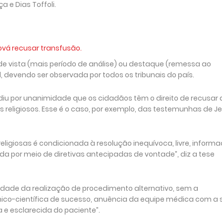
a e Dias Toffoli.
ová recusar transfusão.
de vista (mais período de análise) ou destaque (remessa ao
l, devendo ser observada por todos os tribunais do país.
diu por unanimidade que os cidadãos têm o direito de recusar 
religiosos. Esse é o caso, por exemplo, das testemunhas de Je
ligiosas é condicionada à resolução inequívoca, livre, inform
da por meio de diretivas antecipadas de vontade”, diz a tese
dade da realização de procedimento alternativo, sem a
cnico-científica de sucesso, anuência da equipe médica com a 
a e esclarecida do paciente”.