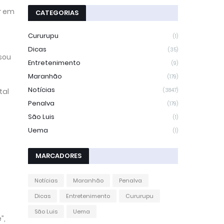
r em
CATEGORIAS
Cururupu
(1)
Dicas
(35)
sou
Entretenimento
(9)
Maranhão
(179)
Notícias
tal
(3847)
Penalva
(179)
São Luis
(1)
Uema
(1)
MARCADORES
Notícias
Maranhão
Penalva
Dicas
Entretenimento
Cururupu
São Luis
Uema
”,