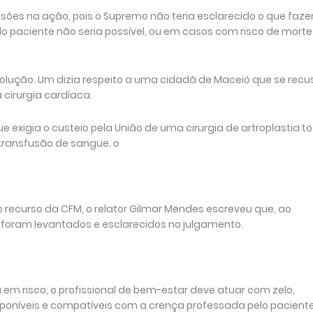
sões na ação, pois o Supremo não teria esclarecido o que faze
o paciente não seria possível, ou em casos com risco de morte
solução. Um dizia respeito a uma cidadã de Maceió que se recu
 cirurgia cardíaca.
exigia o custeio pela União de uma cirurgia de artroplastia to
 transfusão de sangue. o
o recurso da CFM, o relator Gilmar Mendes escreveu que, ao
 foram levantados e esclarecidos no julgamento.
 em risco, o profissional de bem-estar deve atuar com zelo,
oníveis e compatíveis com a crença professada pelo paciente