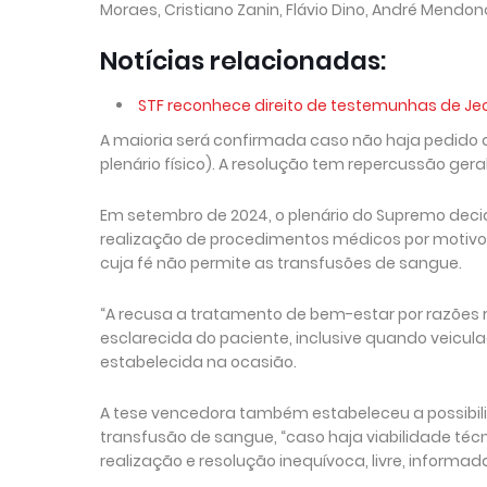
Moraes, Cristiano Zanin, Flávio Dino, André Mendonç
Notícias relacionadas:
STF reconhece direito de testemunhas de Je
A maioria será confirmada caso não haja pedido 
plenário físico). A resolução tem repercussão gera
Em setembro de 2024, o plenário do Supremo deci
realização de procedimentos médicos por motivos 
cuja fé não permite as transfusões de sangue.
“A recusa a tratamento de bem-estar por razões re
esclarecida do paciente, inclusive quando veicula
estabelecida na ocasião.
A tese vencedora também estabeleceu a possibili
transfusão de sangue, “caso haja viabilidade té
realização e resolução inequívoca, livre, informad