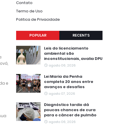
Contato
Termo de Uso
Politica de Privacidade
POPULAR
RECENTS
Leis do licenciamento
ambiental são
a
inconstitucionais, avalia DPU
ová,
agosto 06, 2026
Lei Maria da Penha
completa 20 anos entre
ada e
avanços e desafios
agosto 07, 2026
Diagnóstico tardio dá
poucas chances de cura
para o câncer de pulmão
sua
agosto 06, 2026