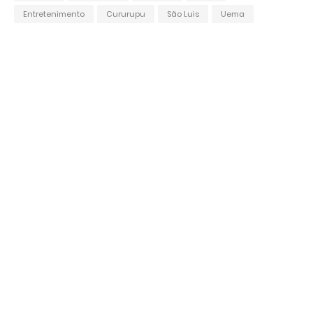
Entretenimento
Cururupu
São Luis
Uema