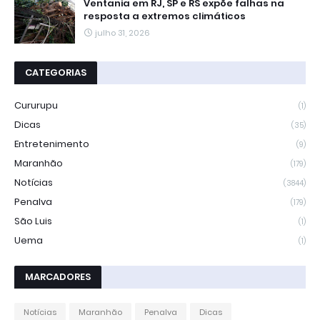
Ventania em RJ, SP e RS expõe falhas na
resposta a extremos climáticos
julho 31, 2026
CATEGORIAS
Cururupu
(1)
Dicas
(35)
Entretenimento
(9)
Maranhão
(179)
Notícias
(3844)
Penalva
(179)
São Luis
(1)
Uema
(1)
MARCADORES
Notícias
Maranhão
Penalva
Dicas