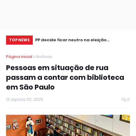
tor de seguros,
PP decide ficar neutro na eleição
Cr
TOP NEWS
presidencial
se
Página inicial
Notícias
Pessoas em situação de rua
passam a contar com biblioteca
em São Paulo
agosto 02, 2025
0