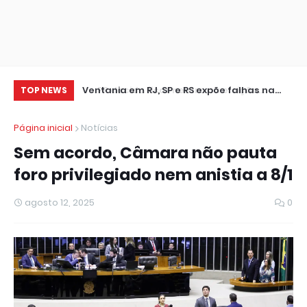
leição
Ventania em RJ, SP e RS expõe falhas na
Cr
TOP NEWS
resposta a extremos climáticos
se
Página inicial
Notícias
Sem acordo, Câmara não pauta
foro privilegiado nem anistia a 8/1
agosto 12, 2025
0