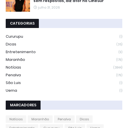
sem respostas, diz ator no CineSur
julho 31, 2026
CATEGORIAS
Cururupu
(1)
Dicas
(35)
Entretenimento
(9)
Maranhão
(179)
Notícias
(3844)
Penalva
(179)
São Luis
(1)
Uema
(1)
MARCADORES
Notícias
Maranhão
Penalva
Dicas