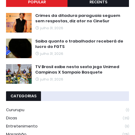
POPULAR
RECENTS
Crimes da ditadura paraguaia seguem
sem respostas, diz ator no CineSur
julho 31, 2026
Saiba quanto o trabalhador receberá de
lucro do FGTS
julho 31, 2026
TV Brasil exibe nesta sexta jogo Unimed
Campinas X Sampaio Basquete
julho 31, 2026
CATEGORIAS
Cururupu
(1)
Dicas
(35)
Entretenimento
(9)
Maranhão
(179)