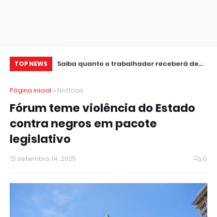
uaia seguem
Saiba quanto o trabalhador receberá de
TV
TOP NEWS
CineSur
lucro do FGTS
Ca
Página inicial
Notícias
Fórum teme violência do Estado
contra negros em pacote
legislativo
setembro 14, 2025
0