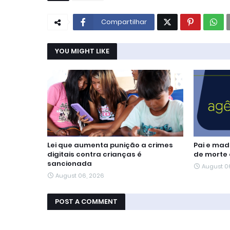
Compartilhar
YOU MIGHT LIKE
Lei que aumenta punição a crimes
Pai e mad
digitais contra crianças é
de morte 
sancionada
August 0
August 06, 2026
POST A COMMENT