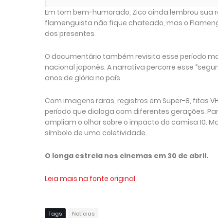
Em tom bem-humorado, Zico ainda lembrou sua re
flamenguista não fique chateado, mas o Flamengo
dos presentes.
O documentário também revisita esse período mar
nacional japonês. A narrativa percorre esse “se
anos de glória no país.
Com imagens raras, registros em Super-8, fitas V
período que dialoga com diferentes gerações. Par
ampliam o olhar sobre o impacto do camisa 10. M
símbolo de uma coletividade.
O longa estreia nos cinemas em 30 de abril.
Leia mais na fonte original
Tags
Notícias