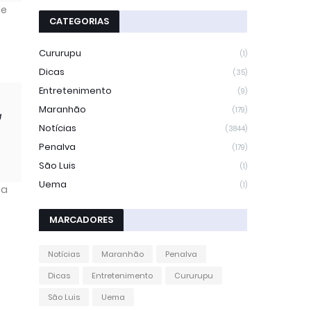
de
CATEGORIAS
Cururupu
(1)
Dicas
(35)
Entretenimento
(9)
Maranhão
(179)
a
Notícias
(3844)
Penalva
(179)
São Luis
(1)
Uema
(1)
 a
MARCADORES
Notícias
Maranhão
Penalva
Dicas
Entretenimento
Cururupu
São Luis
Uema