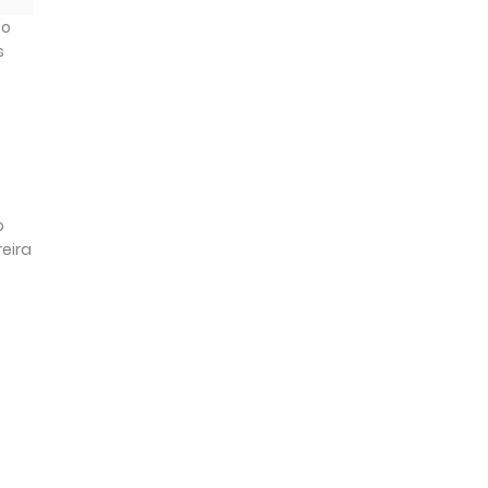
 o
s
o
eira