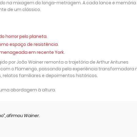
hado na mixagem do longa-metragem. A cada lance e memória
ante de um clássico.
o horror pelo planeta.
como espaço de resistência.
 homenageada em recente York.
ido por João Wainer remonta a trajetória de Arthur Antunes
ias com o Flamengo, passando pela experiência transformadora 
 relatos familiares e depoimentos históricos.
a uma abordagem à altura.
o”, afirmou Wainer.