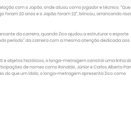
lação com o Japão, onde atuou como jogador e técnico. “Que
 foram 20 anos e o Japão foram 22”, brincou, arrancando riso
cante da carreira, quando Zico ajudou a estruturar o esporte
gundo período” da carreira com a mesma atenção dedicada aos
HS e objetos históricos, o longa-metragem constrói uma linha d
ticipações de nomes como Ronaldo, Júnior e Carlos Alberto Parr
ais do que um ídolo, o longa-metragem apresenta Zico como