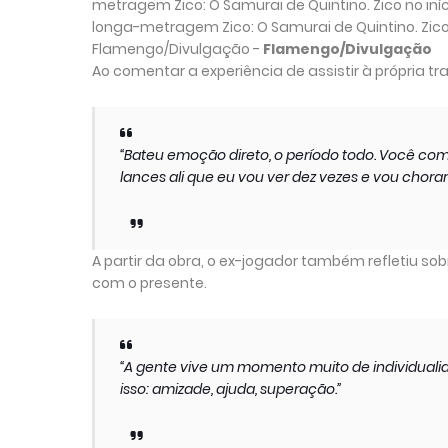
longa-metragem Zico: O Samurai de Quintino. Zico n
Flamengo/Divulgação -
Flamengo/Divulgação
Ao comentar a experiência de assistir à própria tr
“Bateu emoção direto, o período todo. Você co
lances ali que eu vou ver dez vezes e vou chorar
A partir da obra, o ex-jogador também refletiu s
com o presente.
“A gente vive um momento muito de individualida
isso: amizade, ajuda, superação.”