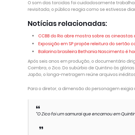
O som das torcidas foi cuidadosamente trabal
revisitada, o público reagia como se estivesse di
Notícias relacionadas:
CCBB do Rio abre mostra sobre as cineastas d
Exposição em SP propõe releitura do sertão 
Bailarina brasileira Bethania Nascimento é
Após seis anos em produção, o documentário dirig
Coimbra, o Zico. Do subúrbio de Quintino às glór
Japão, o longa-metragem reúne arquivos inéditos,
Para o diretor, a dimensão do personagem exigi
“O Zico foi um samurai que encarnou em Quintin