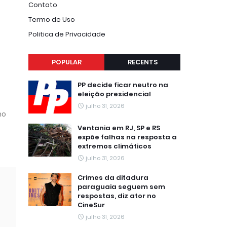
Contato
Termo de Uso
Politica de Privacidade
POPULAR
RECENTS
PP decide ficar neutro na
eleição presidencial
julho 31, 2026
no
Ventania em RJ, SP e RS
expõe falhas na resposta a
extremos climáticos
julho 31, 2026
Crimes da ditadura
paraguaia seguem sem
respostas, diz ator no
CineSur
julho 31, 2026