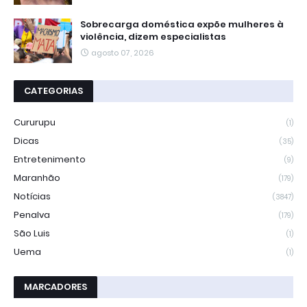
Sobrecarga doméstica expõe mulheres à
violência, dizem especialistas
agosto 07, 2026
CATEGORIAS
Cururupu
(1)
Dicas
(35)
Entretenimento
(9)
Maranhão
(179)
Notícias
(3847)
Penalva
(179)
São Luis
(1)
Uema
(1)
MARCADORES