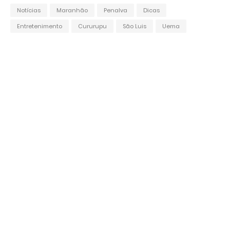
Notícias
Maranhão
Penalva
Dicas
Entretenimento
Cururupu
São Luis
Uema