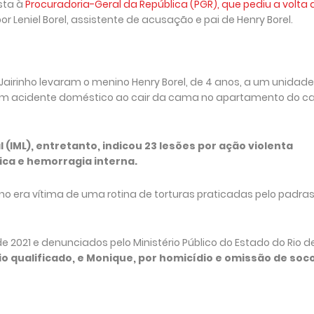
sta à
Procuradoria-Geral da República (PGR), que pediu a volta 
Leniel Borel, assistente de acusação e pai de Henry Borel.
airinho levaram o menino Henry Borel, de 4 anos, a um unidade
o um acidente doméstico ao cair da cama no apartamento do ca
 (IML), entretanto, indicou 23 lesões por ação violenta
ica e hemorragia interna.
ino era vítima de uma rotina de torturas praticadas pelo padras
e 2021 e denunciados pelo Ministério Público do Estado do Rio d
o qualificado, e Monique, por homicídio e omissão de soco