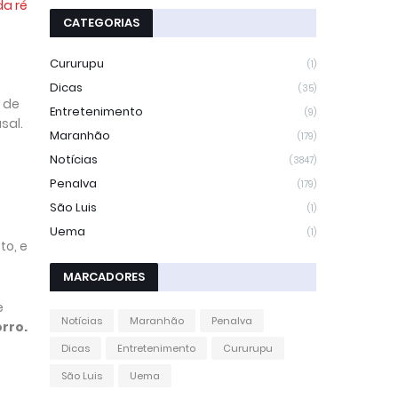
da ré
CATEGORIAS
Cururupu
(1)
Dicas
(35)
 de
Entretenimento
(9)
sal.
Maranhão
(179)
Notícias
(3847)
Penalva
(179)
São Luis
(1)
Uema
(1)
to, e
MARCADORES
e
Notícias
Maranhão
Penalva
rro.
Dicas
Entretenimento
Cururupu
São Luis
Uema