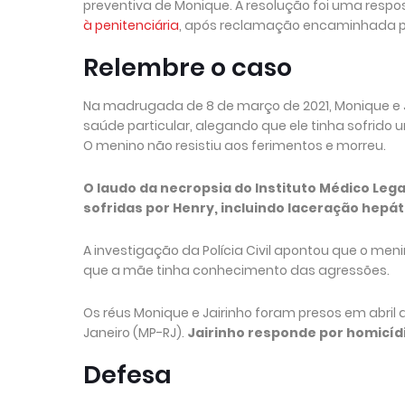
preventiva de Monique. A resolução foi uma respo
à penitenciária
, após reclamação encaminhada por 
Relembre o caso
Na madrugada de 8 de março de 2021, Monique e J
saúde particular, alegando que ele tinha sofrid
O menino não resistiu aos ferimentos e morreu.
O laudo da necropsia do Instituto Médico Legal
sofridas por Henry, incluindo laceração hepát
A investigação da Polícia Civil apontou que o men
que a mãe tinha conhecimento das agressões.
Os réus Monique e Jairinho foram presos em abril d
Janeiro (MP-RJ).
Jairinho responde por homicídi
Defesa