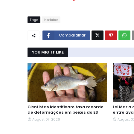
Tags
Notícias
Compartilhar
YOU MIGHT LIKE
Cientistas identificam taxa recorde
Lei Maria
de deformações em peixes do ES
entre ava
August 07, 2026
August 0