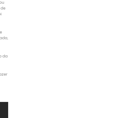
gou
 de
i
ue
zada,
o da
azer