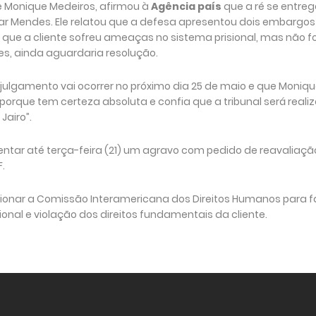
e Monique Medeiros, afirmou à
Agência país
que a ré se entre
r Mendes. Ele relatou que a defesa apresentou dois embargos
que a cliente sofreu ameaças no sistema prisional, mas não fo
hes, ainda aguardaria resolução.
julgamento vai ocorrer no próximo dia 25 de maio e que Moniq
porque tem certeza absoluta e confia que a tribunal será reali
airo”.
tar até terça-feira (21) um agravo com pedido de reavaliaçã
.
ionar a Comissão Interamericana dos Direitos Humanos para f
onal e violação dos direitos fundamentais da cliente.