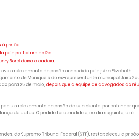
à prisão .
 pela prefeitura do Rio.
nry Borel deixa a cadeia.
eve o relaxamento da prisão concedido pela juíza Elizabeth
lgamento de Monique e do ex-representante municipal Jairo So
iado para 25 de maio,
depois que a equipe de advogados do ré
ediu o relaxamento da prisão da sua cliente, por entender qu
nça de datas. O pedido foi atendido e, no dia seguinte, a ré
endes, do Supremo Tribunal Federal (STF), restabeleceu a prisão