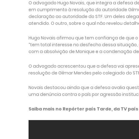
O advogado Hugo Novais, que integra a defesa d
em cumprimento à resolução do autoridade Gilma
declaração ao autoridade do STF. Um deles alega 
atendido. O outro, sobre o qual não revelou detal
Hugo Novais afirmou que tem confiança de que o 
“tem total interesse no desfecho dessa situação, 
com a absolvição de Monique e a condenação de J
O advogado acrescentou que a defesa vai apresen
resolução de Gilmar Mendes pelo colegiado do STF
Novais destacou ainda que a defesa avalia quest
uma denúncia contra o país por agressão instituci
Saiba mais no Repórter país Tarde, da TV país