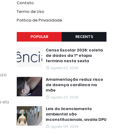
Contato
Termo de Uso
Politica de Privacidade
POPULAR
RECENTS
Censo Escolar 2026: coleta
de dados da 1ª etapa
termina nesta sexta
agosto 02, 2026
uza
Amamentação reduz risco
u
de doença cardíaca na
mãe
agosto 02, 2026
e ela
Leis do licenciamento
ambiental são
inconstitucionais, avalia DPU
agosto 06, 2026