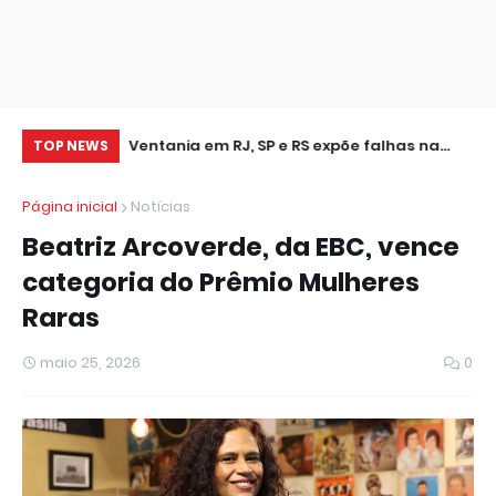
leição
Ventania em RJ, SP e RS expõe falhas na
Cr
TOP NEWS
resposta a extremos climáticos
se
Página inicial
Notícias
Beatriz Arcoverde, da EBC, vence
categoria do Prêmio Mulheres
Raras
maio 25, 2026
0