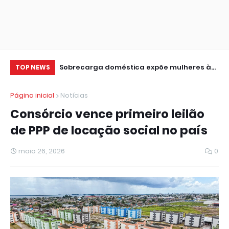
a 20 anos entre
Sobrecarga doméstica expõe mulheres à
Ci
TOP NEWS
violência, dizem especialistas
de
Página inicial
Notícias
Consórcio vence primeiro leilão
de PPP de locação social no país
maio 26, 2026
0