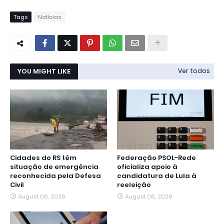
Tags
Notícias
YOU MIGHT LIKE
Ver todos
Cidades do RS têm
Federação PSOL-Rede
situação de emergência
oficializa apoio à
reconhecida pela Defesa
candidatura de Lula à
Civil
reeleição
August 06, 2026
August 06, 2026