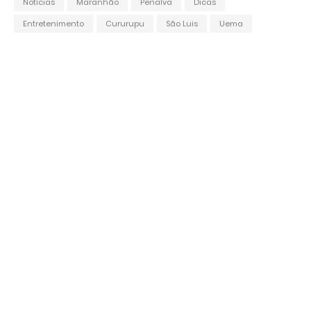
Notícias
Maranhão
Penalva
Dicas
Entretenimento
Cururupu
São Luis
Uema