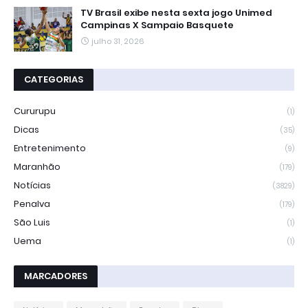
TV Brasil exibe nesta sexta jogo Unimed
Campinas X Sampaio Basquete
julho 31, 2026
CATEGORIAS
Cururupu
(1)
Dicas
(35)
Entretenimento
(9)
Maranhão
(179)
Notícias
(3829)
Penalva
(179)
São Luis
(1)
Uema
(1)
MARCADORES