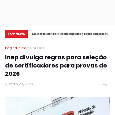
Saiba quanto o trabalhador receberá de
Crimes da ditadura paraguaia seguem
TV
TOP NEWS
lucro do FGTS
sem respostas, diz ator no CineSur
Ca
Página inicial
Notícias
Inep divulga regras para seleção
de certificadores para provas de
2026
maio 28, 2026
0