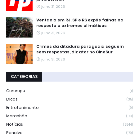
julho 31, 2026
Ventania em RJ, SP e RS expõe falhas na
resposta a extremos climáticos
julho 31, 2026
Crimes da ditadura paraguaia seguem
sem respostas, diz ator no CineSur
julho 31, 2026
CATEGORIAS
Cururupu
(1)
Dicas
(35)
Entretenimento
(9)
Maranhão
(179)
Notícias
(3844)
Penalva
(179)