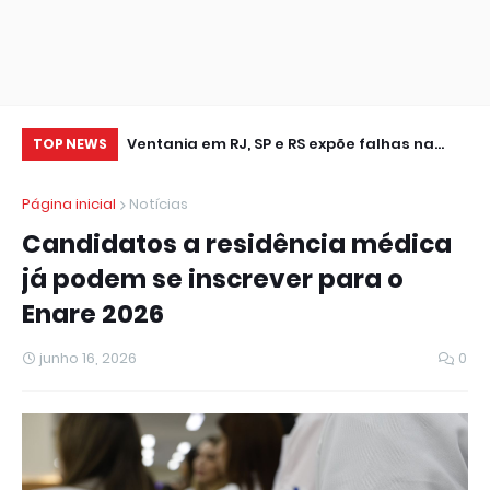
leição
Ventania em RJ, SP e RS expõe falhas na
Cr
TOP NEWS
resposta a extremos climáticos
se
Página inicial
Notícias
Candidatos a residência médica
já podem se inscrever para o
Enare 2026
junho 16, 2026
0