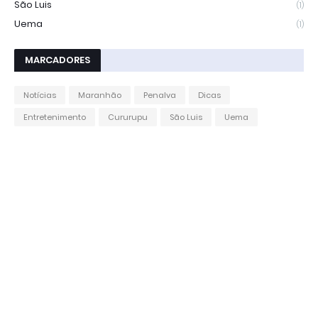
São Luis
(1)
Uema
(1)
MARCADORES
Notícias
Maranhão
Penalva
Dicas
Entretenimento
Cururupu
São Luis
Uema